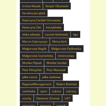
Irmina Nowak
Kacper Olszewski
Karolina Jarząbek
Katarzyna Cieślak-Ostrowska
Katarzyna Żak
koszykówka
lekka atletyka
Leszek Idzikowski
liga
Marcin Sobczyszyn
Maria Idzik
Małgorzata Naglik
Małgorzata Pędlowska
Małgorzata Szymańska
mistrzostwa
Monika Filipiak
Monika Sandak
Piotr Filistyński
Piotr Matusiak
piłka nożna
piłka siatkowa
RegionalManagement
Robert Bieliński
siatkówka
sport
sukces
sukcesy
szachy
Sławomir Zimniak
UAT
warsztaty
wygrana
zawody