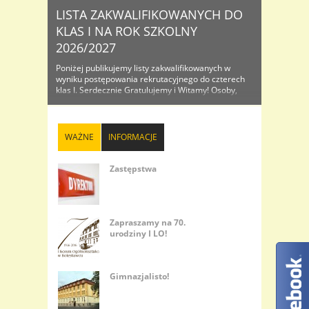
LISTA ZAKWALIFIKOWANYCH DO
KLAS I NA ROK SZKOLNY
2026/2027
Poniżej publikujemy listy zakwalifikowanych w
wyniku postępowania rekrutacyjnego do czterech
klas I. Serdecznie Gratulujemy i Witamy! Osoby,
które znajdą się na listach proszone są o
dostarczenie do sekretariatu oryginałów
dokumentów wraz ze zdjęciem celem
potwierdzenia przyjęcia do I...
WAŻNE
INFORMACJE
Zastępstwa
Zapraszamy na 70.
urodziny I LO!
Gimnazjalisto!