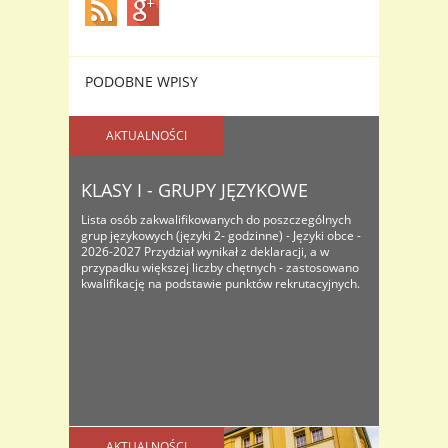
PODOBNE WPISY
AKTUALNOŚCI
KLASY I - GRUPY JĘZYKOWE
Lista osób zakwalifikowanych do poszczególnych
grup językowych (języki 2- godzinne) - Języki obce -
2026-2027 Przydział wynikał z deklaracji, a w
przypadku większej liczby chętnych - zastosowano
kwalifikację na podstawie punktów rekrutacyjnych.
AKTUALNOŚCI