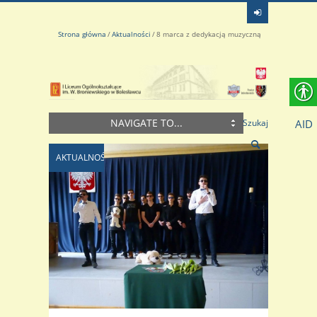
Strona główna
Aktualności
8 marca z dedykacją muzyczną
NAVIGATE TO...
AID
Szukaj
AKTUALNOŚCI