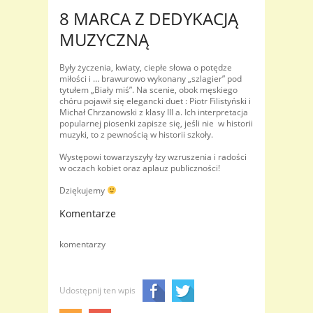
8 MARCA Z DEDYKACJĄ
MUZYCZNĄ
Były życzenia, kwiaty, ciepłe słowa o potędze
miłości i … brawurowo wykonany „szlagier” pod
tytułem „Biały miś”. Na scenie, obok męskiego
chóru pojawił się elegancki duet : Piotr Filistyński i
Michał Chrzanowski z klasy III a. Ich interpretacja
popularnej piosenki zapisze się, jeśli nie w historii
muzyki, to z pewnością w historii szkoły.
Występowi towarzyszyły łzy wzruszenia i radości
w oczach kobiet oraz aplauz publiczności!
Dziękujemy
Komentarze
komentarzy
Udostępnij ten wpis