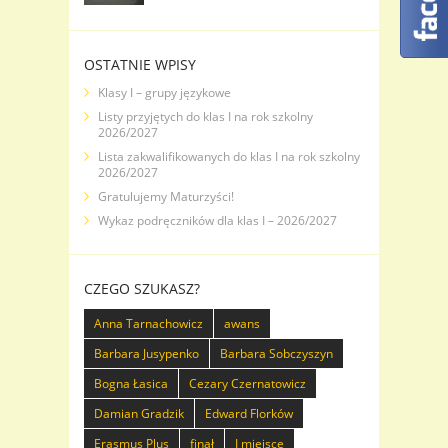
OSTATNIE WPISY
Klasy I – grupy językowe
Listy przyjętych do klas I na rok szkolny
2026/2027
Lista zakwalifikowanych do klas I na rok szkolny
2026/2027
Gratulujemy Maturzyści!
Wykaz podręczników dla klas I – 2026/2027
CZEGO SZUKASZ?
Anna Tarnachowicz
awans
Barbara Jusypenko
Barbara Sobczyszyn
Bogna Łasica
Cezary Czernatowicz
Damian Gradzik
Edward Florków
Erasmus Plus
finał
I miejsce