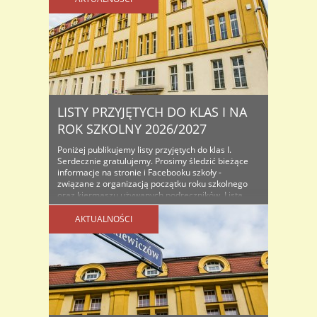
LISTY PRZYJĘTYCH DO KLAS I NA
ROK SZKOLNY 2026/2027
Poniżej publikujemy listy przyjętych do klas I.
Serdecznie gratulujemy. Prosimy śledzić bieżące
informacje na stronie i Facebooku szkoły -
związane z organizacją początku roku szkolnego
oraz kiermaszu używanych podręczników. Lista
osób przyjętych do klas I na rok szkolny...
AKTUALNOŚCI