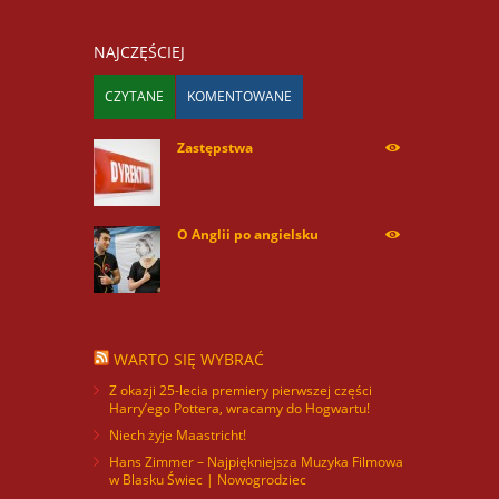
NAJCZĘŚCIEJ
CZYTANE
KOMENTOWANE
Zastępstwa
254178
O Anglii po angielsku
60047
WARTO SIĘ WYBRAĆ
Z okazji 25-lecia premiery pierwszej części
Harry’ego Pottera, wracamy do Hogwartu!
Niech żyje Maastricht!
Hans Zimmer – Najpiękniejsza Muzyka Filmowa
w Blasku Świec | Nowogrodziec