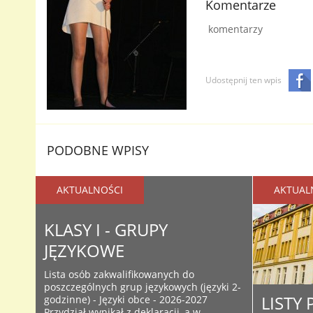
Komentarze
komentarzy
Udostępnij ten wpis
PODOBNE WPISY
AKTUALNOŚCI
AKTUAL
KLASY I - GRUPY
JĘZYKOWE
Lista osób zakwalifikowanych do
poszczególnych grup językowych (języki 2-
LISTY
godzinne) - Języki obce - 2026-2027
Przydział wynikał z deklaracji, a w