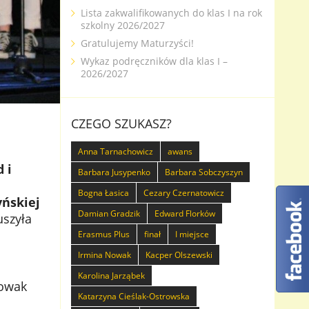
Lista zakwalifikowanych do klas I na rok
szkolny 2026/2027
Gratulujemy Maturzyści!
Wykaz podręczników dla klas I –
2026/2027
CZEGO SZUKASZ?
Anna Tarnachowicz
awans
 i
Barbara Jusypenko
Barbara Sobczyszyn
Bogna Łasica
Cezary Czernatowicz
yńskiej
Damian Gradzik
Edward Florków
szyła
Erasmus Plus
finał
I miejsce
Irmina Nowak
Kacper Olszewski
Karolina Jarząbek
Nowak
Katarzyna Cieślak-Ostrowska