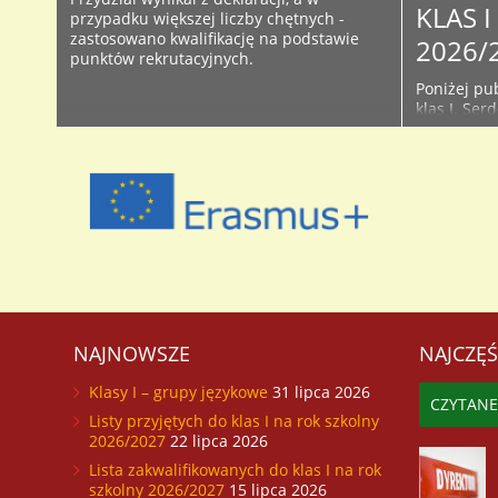
KLAS 
przypadku większej liczby chętnych -
zastosowano kwalifikację na podstawie
2026/
punktów rekrutacyjnych.
Poniżej pub
klas I. Ser
śledzić bie
Facebooku 
początku r
używanych 
przyjętych 
NAJNOWSZE
NAJCZĘŚ
Klasy I – grupy językowe
31 lipca 2026
CZYTANE
Listy przyjętych do klas I na rok szkolny
2026/2027
22 lipca 2026
Lista zakwalifikowanych do klas I na rok
szkolny 2026/2027
15 lipca 2026