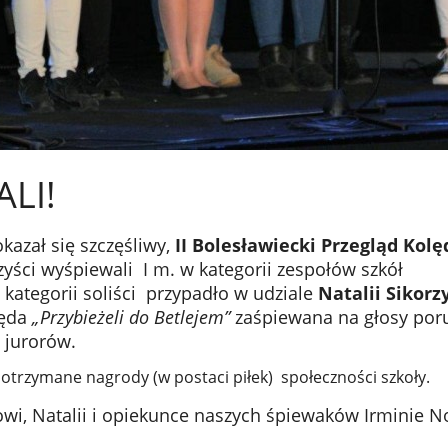
ALI!
kazał się szczęśliwy,
II Bolesławiecki Przegląd Kolęd
zyści wyśpiewali I m. w kategorii zespołów szkół
kategorii soliści przypadło w udziale
Natalii Sikorz
lęda
„Przybieżeli do Betlejem”
zaśpiewana na głosy poru
y jurorów.
 otrzymane nagrody (w postaci piłek) społeczności szkoły.
wi, Natalii i opiekunce naszych śpiewaków Irminie 