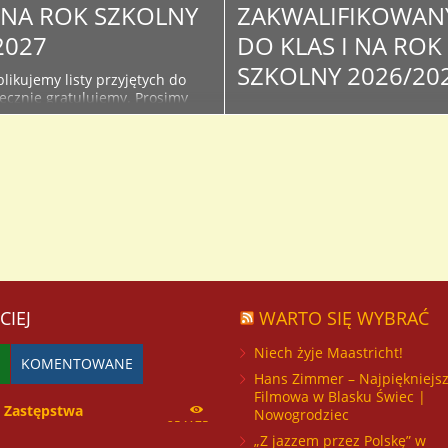
I NA ROK SZKOLNY
ZAKWALIFIKOWAN
2027
DO KLAS I NA ROK
SZKOLNY 2026/20
likujemy listy przyjętych do
decznie gratulujemy. Prosimy
Poniżej publikujemy listy
żące informacje na stronie i
zakwalifikowanych w wyniku
szkoły - związane z organizacją
postępowania rekrutacyjnego d
oku szkolnego oraz kiermaszu
klas I. Serdecznie Gratulujemy 
podręczników. Lista osób
Osoby, które znajdą się na lista
do klas I na rok szkolny...
proszone są o dostarczenie do
sekretariatu oryginałów doku
ze zdjęciem celem potwierdzen
przyjęcia do I...
CIEJ
WARTO SIĘ WYBRAĆ
Niech żyje Maastricht!
KOMENTOWANE
Hans Zimmer – Najpiękniejs
Filmowa w Blasku Świec |
Zastępstwa
Nowogrodziec
254175
„Z jazzem przez Polskę” w