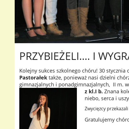
PRZYBIEŻELI…. I WYGR
Kolejny sukces szkolnego chóru! 30 stycznia o
Pastorałek
także, ponieważ nasi dzielni chór
gimnazjalnych i ponadgimnazjalnych, II m. w 
z kl.I b.
Znana ko
niebo, serca i usz
Zwycięzcy przekazali
Gratulujemy chóro