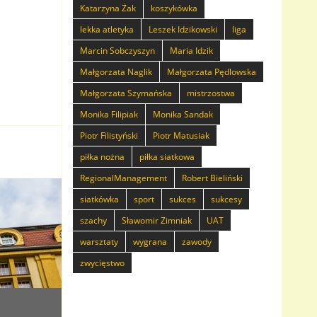
Katarzyna Żak
koszykówka
lekka atletyka
Leszek Idzikowski
liga
Marcin Sobczyszyn
Maria Idzik
Małgorzata Naglik
Małgorzata Pędlowska
Małgorzata Szymańska
mistrzostwa
Monika Filipiak
Monika Sandak
Piotr Filistyński
Piotr Matusiak
piłka nożna
piłka siatkowa
RegionalManagement
Robert Bieliński
siatkówka
sport
sukces
sukcesy
szachy
Sławomir Zimniak
UAT
warsztaty
wygrana
zawody
zwycięstwo