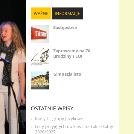
WAŻNE
INFORMACJE
Zastępstwa
Zapraszamy na 70.
urodziny I LO!
Gimnazjalisto!
OSTATNIE WPISY
Klasy I – grupy językowe
Listy przyjętych do klas I na rok szkolny
2026/2027