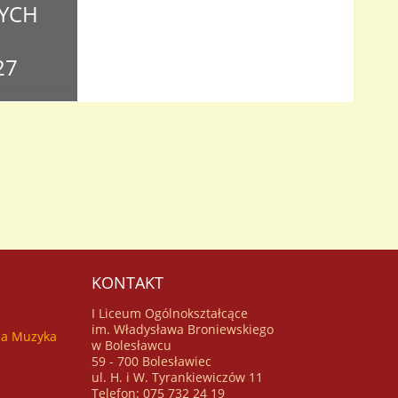
YCH
27
o czterech
i Witamy!
ch
mentów wraz
ia
KONTAKT
I Liceum Ogólnokształcące
im. Władysława Broniewskiego
za Muzyka
w Bolesławcu
59 - 700 Bolesławiec
ul. H. i W. Tyrankiewiczów 11
Telefon: 075 732 24 19