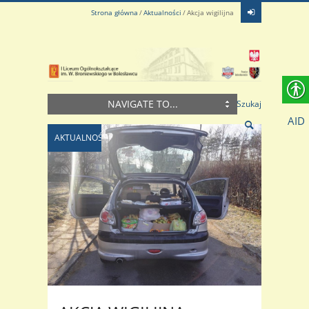
Strona główna
Aktualności
Akcja wigilijna
NAVIGATE TO...
Szukaj
AID
AKTUALNOŚCI