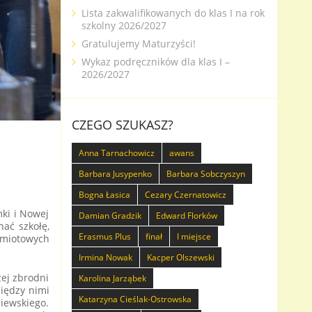
Lista zakwalifikowanych do klas I na rok
szkolny 2026/2027
Gratulujemy Maturzyści!
Wykaz podręczników dla klas I –
2026/2027
CZEGO SZUKASZ?
Anna Tarnachowicz
awans
Barbara Jusypenko
Barbara Sobczyszyn
Bogna Łasica
Cezary Czernatowicz
ki i Nowej
Damian Gradzik
Edward Florków
nać szkołę,
Erasmus Plus
finał
I miejsce
dmiotowych
Irmina Nowak
Kacper Olszewski
zej zbrodni
Karolina Jarząbek
między nimi
Katarzyna Cieślak-Ostrowska
iewskiego.