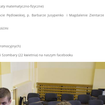
taty matematyczno-fizyczne)
zacie Pędlowskiej, p. Barbarze Jusypenko i Magdalenie Zientarze
gośćmi
promocyjnych)
si Szombary (22 kwietnia) na naszym facebooku