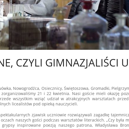
NE, CZYLI GIMNAZJALIŚCI U
wówka, Nowogrodźca, Osiecznicy, Świętoszowa, Gromadki, Pielgrzym
 zorganizowaliśmy 21 i 22 kwietnia. Nasi goście mieli okazję poz
e przede wszystkim wziąć udział w atrakcyjnych warsztatach prze
lnych licealistów pod opieką nauczycieli.
 spektakularnych zjawisk uczniowie rozwiązywali zagadkę tajemnic
 oczach naszych gości podczas warsztatów literackich. „Czy była 
e grypsy inspirowane poezją naszego patrona, Władysława Bron