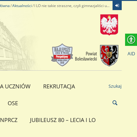
główna
Aktualności
I LO nie takie straszne, czyli gimnazjaliści u...
AID
A UCZNIÓW
REKRUTACJA
Szukaj
OSE
NPRCZ
JUBILEUSZ 80 – LECIA I LO