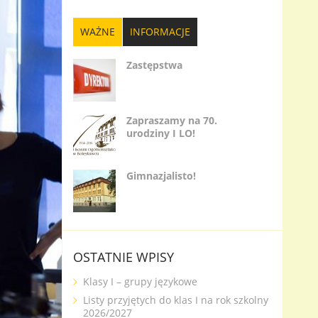
WAŻNE
INFORMACJE
Zastępstwa
Zapraszamy na 70.
urodziny I LO!
Gimnazjalisto!
OSTATNIE WPISY
Klasy I – grupy językowe
Listy przyjętych do klas I na rok szkolny
2026/2027