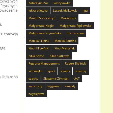
storycznych
Katarzyna Żak
koszykówka
fizycznych
rowadzenie
lekka atletyka
Leszek Idzikowski
liga
Marcin Sobczyszyn
Maria Idzik
i.
Małgorzata Naglik
Małgorzata Pędlowska
Małgorzata Szymańska
mistrzostwa
z tradycją
Monika Filipiak
Monika Sandak
agą.
Piotr Filistyński
Piotr Matusiak
piłka nożna
piłka siatkowa
RegionalManagement
Robert Bieliński
siatkówka
sport
sukces
sukcesy
 lista osób
szachy
Sławomir Zimniak
UAT
warsztaty
wygrana
zawody
zwycięstwo