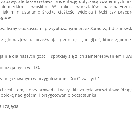
 i zabawy, ale także ciekawą prezentację dotyczącą wzajemnych hi
, niemieckim i włoskim. W trakcie warsztatów matematyczno-
jak m.in ustalanie środka ciężkości widelca i łyżki czy przep
ogowe.
owaliśmy słodkościami przygotowanymi przez Samorząd Uczniowsk
z gimnazjów na orzeźwiającą zumbę i „belgijkę”, które zgodnie 
alnie dla naszych gości – spotkały się z ich zainteresowaniem i uw
gimnazjalnych w I LO.
 zaangażowanym w przygotowanie „Dni Otwartych”.
ealistom, którzy prowadzili wszystkie zajęcia warsztatowe (długa
 opiekę nad gośćmi i przygotowanie poczęstunku.
i zajęcia: