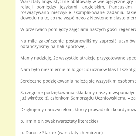
Warsztaty lingwistyczne obfitowały w wielojęzyczne gry
relacji pomiędzy językami: angielskim, francuskim
rozwiązywano niezwykle skomplikowane zadania, takie 
dowodu na to, co ma wspólnego z Newtonem ciasto pier
W przerwach pomiędzy zajęciami naszych gości regener
Na miłe zakończenie postanowiliśmy zaprosić uczniów 
odtańczyliśmy na hali sportowej.
Mamy nadzieję, że wszystkie atrakcje przygotowane specj
Nam było niezmiernie miło gościć uczniów klas III szkół 
Serdeczne podziękowania należą się wszystkim osobom
Szczególne podziękowania składamy naszym wspaniałym lic
już wkrótce :)), członkom Samorządu Uczniowskiemu – za
Dziękujemy nauczycielom, którzy prowadzili i koordynowal
p. Irminie Nowak (warsztaty literackie)
p. Dorocie Startek (warsztaty chemiczne)