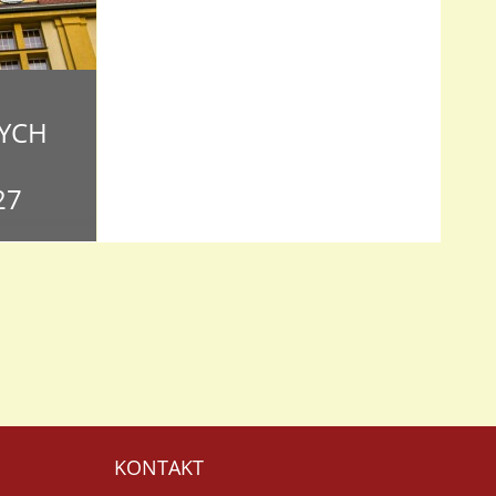
YCH
27
o czterech
i Witamy!
ch
mentów wraz
ia
KONTAKT