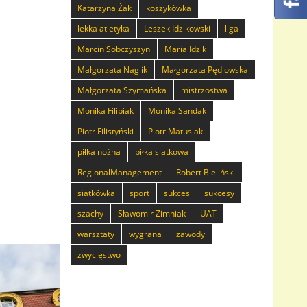
Katarzyna Żak
koszykówka
lekka atletyka
Leszek Idzikowski
liga
Marcin Sobczyszyn
Maria Idzik
Małgorzata Naglik
Małgorzata Pędlowska
Małgorzata Szymańska
mistrzostwa
Monika Filipiak
Monika Sandak
Piotr Filistyński
Piotr Matusiak
piłka nożna
piłka siatkowa
RegionalManagement
Robert Bieliński
siatkówka
sport
sukces
sukcesy
szachy
Sławomir Zimniak
UAT
warsztaty
wygrana
zawody
zwycięstwo