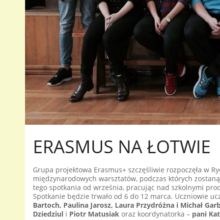
ERASMUS NA ŁOTWIE
Grupa projektowa Erasmus+ szczęśliwie rozpoczęła w Ryd
międzynarodowych warsztatów, podczas których zostaną 
tego spotkania od września, pracując nad szkolnymi prod
Spotkanie będzie trwało od 6 do 12 marca. Uczniowie uc
Bartoch, Paulina Jarosz, Laura Przydróżna i Michał Garb
Dziedziul
i
Piotr Matusiak
oraz koordynatorka –
pani Ka