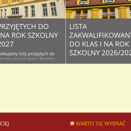
 PRZYJĘTYCH DO
LISTA
I NA ROK SZKOLNY
ZAKWALIFIKOWAN
2027
DO KLAS I NA ROK
SZKOLNY 2026/20
likujemy listy przyjętych do
decznie gratulujemy. Prosimy
Poniżej publikujemy listy
żące informacje na stronie i
zakwalifikowanych w wyniku
szkoły - związane z organizacją
postępowania rekrutacyjnego d
oku szkolnego oraz kiermaszu
klas I. Serdecznie Gratulujemy 
podręczników. Lista osób
Osoby, które znajdą się na lista
do klas I na rok szkolny...
proszone są o dostarczenie do
sekretariatu oryginałów doku
ze zdjęciem celem potwierdzen
przyjęcia do I...
CIEJ
WARTO SIĘ WYBRAĆ