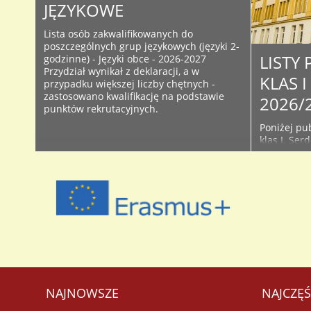
JĘZYKOWE
Lista osób zakwalifikowanych do
poszczególnych grup językowych (języki 2-
LISTY
godzinne) - Języki obce - 2026-2027
Przydział wynikał z deklaracji, a w
KLAS 
przypadku większej liczby chętnych -
zastosowano kwalifikację na podstawie
2026/
punktów rekrutacyjnych.
Poniżej pub
klas I. Ser
śledzić bie
Facebooku 
początku r
używanych 
przyjętych 
NAJNOWSZE
NAJCZĘŚ