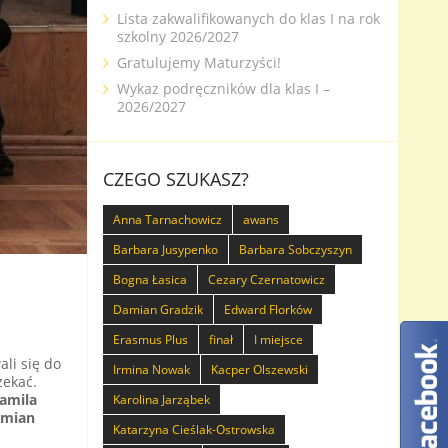
Lista zakwalifikowanych do klas I na rok
szkolny 2026/2027
Gratulujemy Maturzyści!
Wykaz podręczników dla klas I –
2026/2027
CZEGO SZUKASZ?
Anna Tarnachowicz
awans
Barbara Jusypenko
Barbara Sobczyszyn
Bogna Łasica
Cezary Czernatowicz
Damian Gradzik
Edward Florków
Erasmus Plus
finał
I miejsce
li się do
Irmina Nowak
Kacper Olszewski
zekać.
Kamila
Karolina Jarząbek
mian
Katarzyna Cieślak-Ostrowska