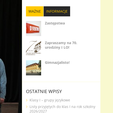
WAŻNE
INFORMACJE
Zastępstwa
Zapraszamy na 70.
urodziny I LO!
Gimnazjalisto!
OSTATNIE WPISY
Klasy I – grupy językowe
Listy przyjętych do klas I na rok szkolny
2026/2027