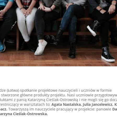
ze (Łotwa) spotkanie projektowe nauczycieli i uczniów w formie
stworzone główne produkty projektu. Nasi uczniowie przygotowywa
uktami z panią Katarzyną Cieślak-Ostrowską i nie mogli się go doc
zestniczący w warsztatach to:
Agata Nastalska, Julia Jancelewicz, 
acz.
Towarzyszą im nauczyciele pracujący w projekcie: panowie
Da
tarzyna Cieślak-Ostrowska.