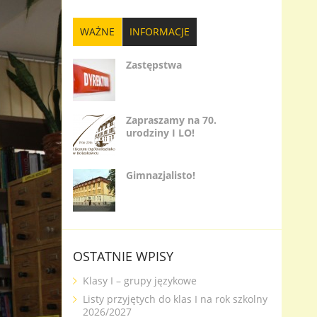
WAŻNE
INFORMACJE
Zastępstwa
Zapraszamy na 70.
urodziny I LO!
Gimnazjalisto!
OSTATNIE WPISY
Klasy I – grupy językowe
Listy przyjętych do klas I na rok szkolny
2026/2027