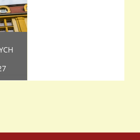
YCH
27
o czterech
i Witamy!
ch
mentów wraz
ia