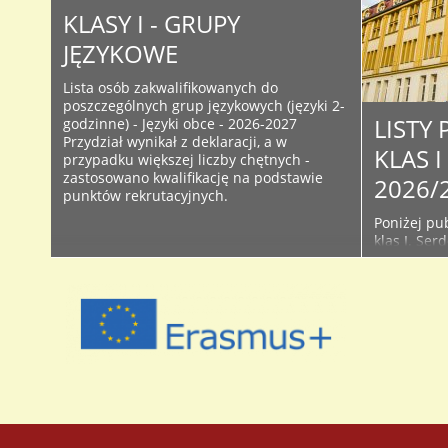
KLASY I - GRUPY
JĘZYKOWE
Lista osób zakwalifikowanych do
poszczególnych grup językowych (języki 2-
LISTY
godzinne) - Języki obce - 2026-2027
Przydział wynikał z deklaracji, a w
KLAS 
przypadku większej liczby chętnych -
zastosowano kwalifikację na podstawie
2026/
punktów rekrutacyjnych.
Poniżej pub
klas I. Ser
śledzić bie
Facebooku 
początku r
używanych 
przyjętych 