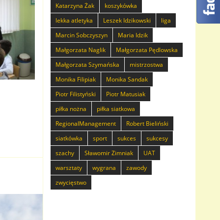
Katarzyna Żak
koszykówka
lekka atletyka
Leszek Idzikowski
liga
Marcin Sobczyszyn
Maria Idzik
Małgorzata Naglik
Małgorzata Pędlowska
Małgorzata Szymańska
mistrzostwa
Monika Filipiak
Monika Sandak
Piotr Filistyński
Piotr Matusiak
piłka nożna
piłka siatkowa
RegionalManagement
Robert Bieliński
siatkówka
sport
sukces
sukcesy
szachy
Sławomir Zimniak
UAT
warsztaty
wygrana
zawody
zwycięstwo