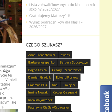
Lista zakwalifikowanych do klas I na rok
szkolny 2026/2027
Gratulujemy Maturzyści!
Wykaz podręczników dla klas I –
2026/2027
CZEGO SZUKASZ?
Anna Tarnachowicz
awans
Barbara Jusypenko
Barbara Sobczyszyn
 Gimnazjum
Bogna Łasica
Cezary Czernatowicz
, Olga
cie tej
Damian Gradzik
Edward Florków
 i IV mieli
tatnie
Erasmus Plus
finał
I miejsce
cniku
Irmina Nowak
Kacper Olszewski
e o
acprem.
Karolina Jarząbek
jącymi się
ą,
Katarzyna Cieślak-Ostrowska