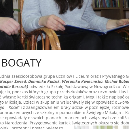
M BOGATY
rudnia sześcioosobowa grupa uczniów I Liceum oraz I Prywatnego
(Kacper Szwed, Dominika Rudzik, Weronika Kwiecińska, Michał Baber
talia Berczuk)
odwiedziła Szkołę Podstawową w Nowogrodźcu. Wizy
jęcia, podczas których grupa przedszkolaków oraz uczniowie klas III
ć własne kartki świąteczne techniką origami. Mogli także napisać os
ego Mikołaja. Dzieci w skupieniu wsłuchiwały się w opowieść o
„Pomo
ja – Kocie
” i z zaangażowaniem brały udział w późniejszej rozmowi
żonarodzeniowych ze szkolnym pomocnikiem Świętego Mikołaja – K
e opowiadały o swoich planach i marzeniach związanych ze zbliża
o Narodzenia. Przygotowanie kartek świątecznych okazało się dobr
oinki, prezenty i postać Świętego