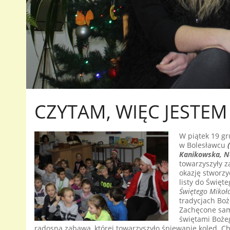
CZYTAM, WIĘC JESTE
W piątek 19 g
w Bolesławcu
Kanikowska, Na
towarzyszyły za
okazję stworzy
listy do Święt
Świętego Mikoła
tradycjach Bo
Zachęcone sam
świętami Bożeg
radosną zabawą, której towarzyszyło śpiewanie kolęd.
Ch