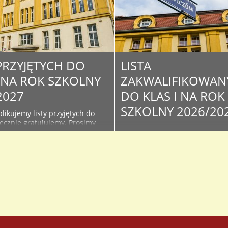
 PRZYJĘTYCH DO
LISTA
I NA ROK SZKOLNY
ZAKWALIFIKOWAN
2027
DO KLAS I NA ROK
SZKOLNY 2026/20
likujemy listy przyjętych do
decznie gratulujemy. Prosimy
Poniżej publikujemy listy
żące informacje na stronie i
zakwalifikowanych w wyniku
szkoły - związane z organizacją
postępowania rekrutacyjnego d
oku szkolnego oraz kiermaszu
klas I. Serdecznie Gratulujemy 
podręczników. Lista osób
Osoby, które znajdą się na lista
do klas I na rok szkolny...
proszone są o dostarczenie do
sekretariatu oryginałów doku
ze zdjęciem celem potwierdzen
przyjęcia do I...