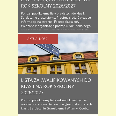
ROK SZKOLNY 2026/2027
Poniżej publikujemy listy przyjętych do klas I.
Serdecznie gratulujemy. Prosimy śledzić bieżące
informacje na stronie i Facebooku szkoły -
związane z organizacją początku roku szkolnego
oraz kiermaszu używanych podręczników. Lista
osób przyjętych do klas I na rok szkolny...
AKTUALNOŚCI
LISTA ZAKWALIFIKOWANYCH DO
KLAS I NA ROK SZKOLNY
2026/2027
Poniżej publikujemy listy zakwalifikowanych w
wyniku postępowania rekrutacyjnego do czterech
klas I. Serdecznie Gratulujemy i Witamy! Osoby,
które znajdą się na listach proszone są o