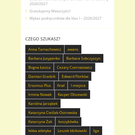
2026/2027
Gratulujemy Maturzyści!
Wykaz podręczników dla klas I – 2026/2027
CZEGO SZUKASZ?
Anna Tarnachowicz
awans
Barbara Jusypenko
Barbara Sobczyszyn
Bogna Łasica
Cezary Czernatowicz
Damian Gradzik
Edward Florków
Erasmus Plus
finał
I miejsce
Irmina Nowak
Kacper Olszewski
Karolina Jarząbek
Katarzyna Cieślak-Ostrowska
Katarzyna Żak
koszykówka
lekka atletyka
Leszek Idzikowski
liga