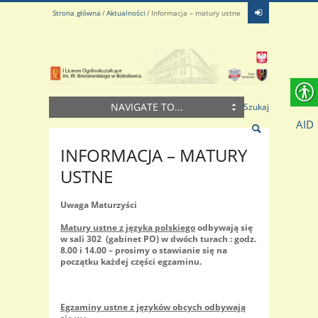
Strona główna
Aktualności
Informacja – matury ustne
NAVIGATE TO...
Szukaj
AID
INFORMACJA – MATURY
USTNE
Uwaga Maturzyści
Matury ustne z języka polskiego
odbywają się
w sali 302 (gabinet PO) w dwóch turach : godz.
8.00 i 14.00 – prosimy o stawianie się na
początku każdej części egzaminu.
Egzaminy ustne z języków obcych odbywają