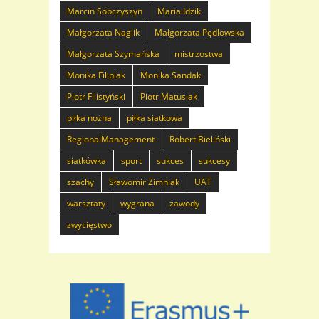
Marcin Sobczyszyn
Maria Idzik
Małgorzata Naglik
Małgorzata Pędlowska
Małgorzata Szymańska
mistrzostwa
Monika Filipiak
Monika Sandak
Piotr Filistyński
Piotr Matusiak
piłka nożna
piłka siatkowa
RegionalManagement
Robert Bieliński
siatkówka
sport
sukces
sukcesy
szachy
Sławomir Zimniak
UAT
warsztaty
wygrana
zawody
zwycięstwo