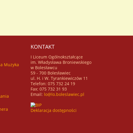
ch
mentów wraz
ia
KONTAKT
I Liceum Ogólnokształcące
im. Władysława Broniewskiego
za Muzyka
w Bolesławcu
59 - 700 Bolesławiec
ul. H. i W. Tyrankiewiczów 11
Telefon: 075 732 24 19
Fax: 075 732 31 93
Email:
lo@lo.boleslawiec.pl
ania
hera
Deklaracja dostępności