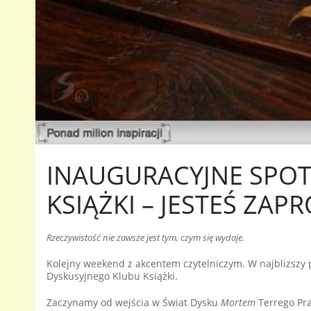
INAUGURACYJNE SPOT
KSIĄŻKI – JESTEŚ ZAP
Rzeczywistość nie zawsze jest tym, czym się wydaje.
Kolejny weekend z akcentem czytelniczym. W najblizszy pi
Dyskusyjnego Klubu Książki.
Zaczynamy od wejścia w Świat Dysku
Mortem
Terrego Pra