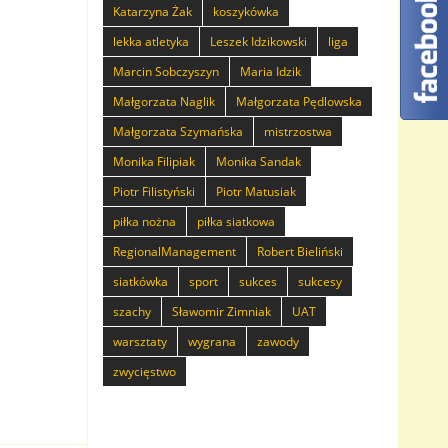
Katarzyna Żak
koszykówka
lekka atletyka
Leszek Idzikowski
liga
Marcin Sobczyszyn
Maria Idzik
Małgorzata Naglik
Małgorzata Pędlowska
Małgorzata Szymańska
mistrzostwa
Monika Filipiak
Monika Sandak
Piotr Filistyński
Piotr Matusiak
piłka nożna
piłka siatkowa
RegionalManagement
Robert Bieliński
siatkówka
sport
sukces
sukcesy
szachy
Sławomir Zimniak
UAT
warsztaty
wygrana
zawody
zwycięstwo