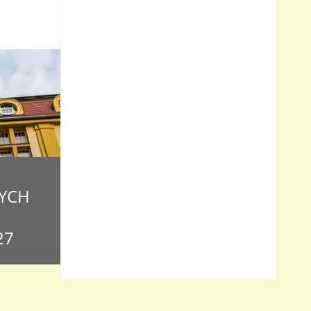
YCH
27
o czterech
i Witamy!