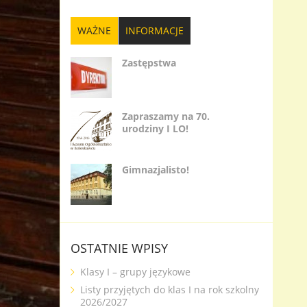
WAŻNE
INFORMACJE
Zastępstwa
Zapraszamy na 70.
urodziny I LO!
Gimnazjalisto!
OSTATNIE WPISY
Klasy I – grupy językowe
Listy przyjętych do klas I na rok szkolny
2026/2027