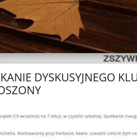
KANIE DYSKUSYJNEGO KL
ROSZONY
ątek (19 września) na 7 lekcji, w czytelni szkolnej. Spotkanie inau
tchetta. Rozmawiamy przy herbacie, kawie, czasami cieście (tym r