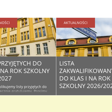
NOŚCI
AKTUALNOŚCI
 PRZYJĘTYCH DO
LISTA
I NA ROK SZKOLNY
ZAKWALIFIKOWAN
2027
DO KLAS I NA ROK
SZKOLNY 2026/20
likujemy listy przyjętych do
decznie gratulujemy. Prosimy
Poniżej publikujemy listy
żące informacje na stronie i
zakwalifikowanych w wyniku
szkoły - związane z organizacją
postępowania rekrutacyjnego d
oku szkolnego oraz kiermaszu
klas I. Serdecznie Gratulujemy 
podręczników. Lista osób