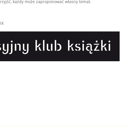
 przyjść, każdy może zaproponować własny temat.
KK