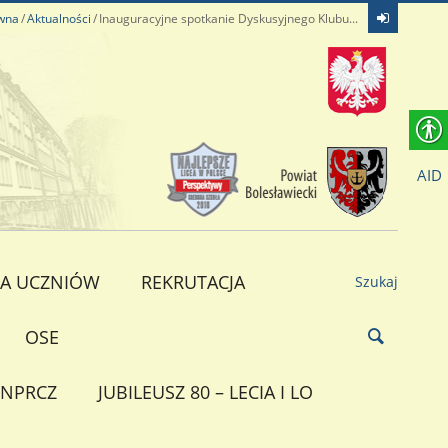
ówna
Aktualności
Inauguracyjne spotkanie Dyskusyjnego Klubu...
AID
A UCZNIÓW
REKRUTACJA
Szukaj
OSE
NPRCZ
JUBILEUSZ 80 – LECIA I LO