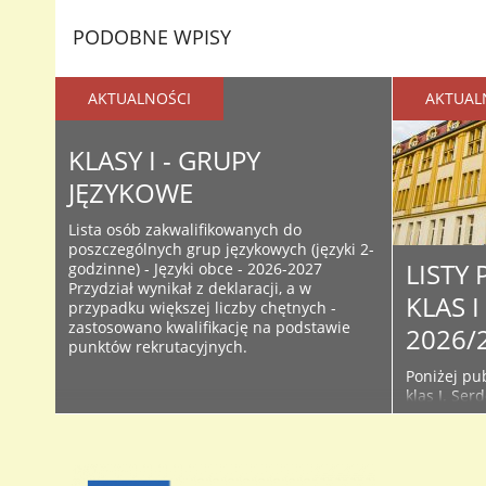
PODOBNE WPISY
AKTUALNOŚCI
AKTUAL
KLASY I - GRUPY
JĘZYKOWE
Lista osób zakwalifikowanych do
poszczególnych grup językowych (języki 2-
LISTY
godzinne) - Języki obce - 2026-2027
Przydział wynikał z deklaracji, a w
KLAS 
przypadku większej liczby chętnych -
zastosowano kwalifikację na podstawie
2026/
punktów rekrutacyjnych.
Poniżej pub
klas I. Ser
śledzić bie
Facebooku 
początku r
używanych 