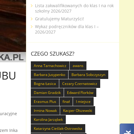
Lista zakwalifikowanych do klas I na rok
szkolny 2026/2027
Gratulujemy Maturzyści!
Wykaz podręczników dla klas I –
2026/2027
CZEGO SZUKASZ?
Anna Tarnachowicz
awans
UBU
Barbara Jusypenko
Barbara Sobczyszyn
Bogna Łasica
Cezary Czernatowicz
Damian Gradzik
Edward Florków
Erasmus Plus
finał
I miejsce
Irmina Nowak
Kacper Olszewski
guracyjne
Karolina Jarząbek
Katarzyna Cieślak-Ostrowska
azem Inka