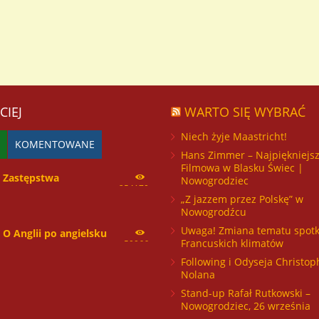
Osoby, które znajdą się na lista
do klas I na rok szkolny...
proszone są o dostarczenie do
sekretariatu oryginałów doku
ze zdjęciem celem potwierdzen
przyjęcia do I...
CIEJ
WARTO SIĘ WYBRAĆ
Niech żyje Maastricht!
KOMENTOWANE
Hans Zimmer – Najpiękniejs
Filmowa w Blasku Świec |
Zastępstwa
Nowogrodziec
254170
„Z jazzem przez Polskę” w
Nowogrodźcu
Uwaga! Zmiana tematu spotk
O Anglii po angielsku
Francuskich klimatów
59966
Following i Odyseja Christop
Nolana
Stand-up Rafał Rutkowski –
Nowogrodziec, 26 września