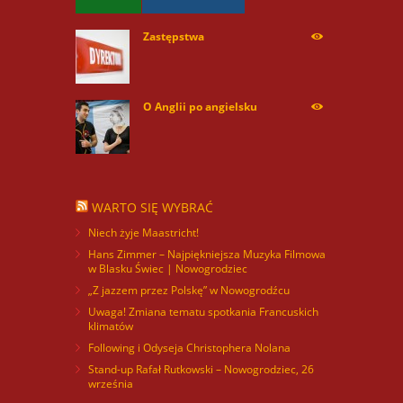
Zastępstwa
254166
O Anglii po angielsku
59869
WARTO SIĘ WYBRAĆ
Niech żyje Maastricht!
Hans Zimmer – Najpiękniejsza Muzyka Filmowa
w Blasku Świec | Nowogrodziec
„Z jazzem przez Polskę” w Nowogrodźcu
Uwaga! Zmiana tematu spotkania Francuskich
klimatów
Following i Odyseja Christophera Nolana
Stand-up Rafał Rutkowski – Nowogrodziec, 26
września