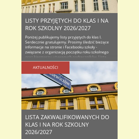
LISTY PRZYJĘTYCH DO KLAS I NA
ROK SZKOLNY 2026/2027
Poniżej publikujemy listy przyjętych do klas I.
Serdecznie gratulujemy. Prosimy śledzić bieżące
informacje na stronie i Facebooku szkoły -
związane z organizacją początku roku szkolnego
oraz kiermaszu używanych podręczników. Lista
osób przyjętych do klas I na rok szkolny...
AKTUALNOŚCI
LISTA ZAKWALIFIKOWANYCH DO
KLAS I NA ROK SZKOLNY
2026/2027