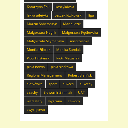
Katarzyna Żak
koszykówka
lekka atletyka
Leszek Idzikowski
liga
Marcin Sobczyszyn
Maria Idzik
Małgorzata Naglik
Małgorzata Pędlowska
Małgorzata Szymańska
mistrzostwa
Monika Filipiak
Monika Sandak
Piotr Filistyński
Piotr Matusiak
piłka nożna
piłka siatkowa
RegionalManagement
Robert Bieliński
siatkówka
sport
sukces
sukcesy
szachy
Sławomir Zimniak
UAT
warsztaty
wygrana
zawody
zwycięstwo