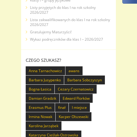
Klasy I – grupy językowe
Listy przyjętych do klas I na rok szkolny
2026/2027
Lista zakwalifikowanych do klas I na rok szkolny
2026/2027
Gratulujemy Maturzyści!
Wykaz podręczników dla klas I – 2026/2027
CZEGO SZUKASZ?
Anna Tarnachowicz
awans
Barbara Jusypenko
Barbara Sobczyszyn
Bogna Łasica
Cezary Czernatowicz
Damian Gradzik
Edward Florków
Erasmus Plus
finał
I miejsce
Irmina Nowak
Kacper Olszewski
Karolina Jarząbek
Katarzyna Cieślak-Ostrowska