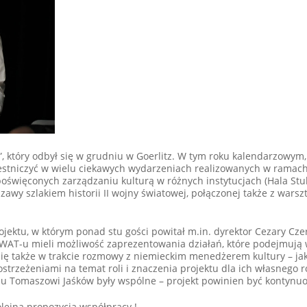
 który odbył się w grudniu w Goerlitz. W tym roku kalendarzowym
estniczyć w wielu ciekawych wydarzeniach realizowanych w ramach
więconych zarządzaniu kulturą w różnych instytucjach (Hala Stul
awy szlakiem historii II wojny światowej, połączonej także z warsz
ektu, w którym ponad stu gości powitał m.in. dyrektor Cezary Cz
WAT-u mieli możliwość zaprezentowania działań, które podejmują w
 się także w trakcie rozmowy z niemieckim menedżerem kultury – jak
ostrzeżeniami na temat roli i znaczenia projektu dla ich własnego 
anu Tomaszowi Jaśków były wspólne – projekt powinien być kontynu
olejna propozycja współpracy !