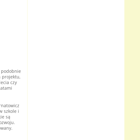
, podobnie
 projektu,
ecia czy
tatami
ernatowicz
 szkole i
ie są
rozwoju.
owany.