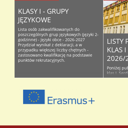
KLASY I - GRUPY
JĘZYKOWE
Lista osób zakwalifikowanych do
poszczególnych grup językowych (języki 2-
LISTY
godzinne) - Języki obce - 2026-2027
Przydział wynikał z deklaracji, a w
KLAS 
przypadku większej liczby chętnych -
zastosowano kwalifikację na podstawie
2026/
punktów rekrutacyjnych.
Poniżej pub
klas I. Ser
śledzić bie
Facebooku 
początku r
używanych 
przyjętych 