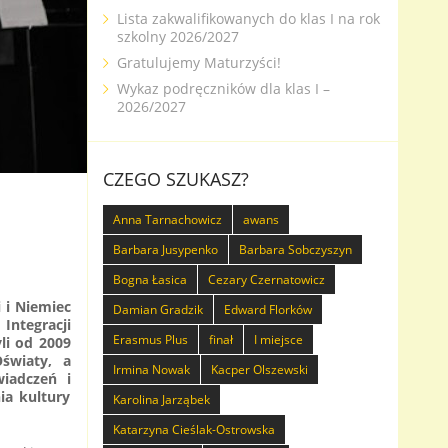
Lista zakwalifikowanych do klas I na rok
szkolny 2026/2027
Gratulujemy Maturzyści!
Wykaz podręczników dla klas I –
2026/2027
CZEGO SZUKASZ?
Anna Tarnachowicz
awans
Barbara Jusypenko
Barbara Sobczyszyn
Bogna Łasica
Cezary Czernatowicz
 i Niemiec
Damian Gradzik
Edward Florków
Integracji
Erasmus Plus
finał
I miejsce
li od 2009
światy, a
Irmina Nowak
Kacper Olszewski
iadczeń i
ia kultury
Karolina Jarząbek
Katarzyna Cieślak-Ostrowska