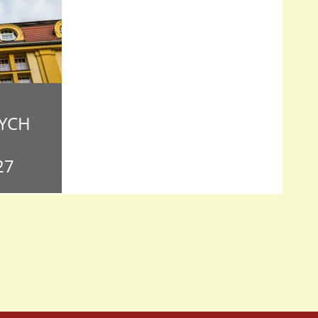
YCH
27
o czterech
i Witamy!
ch
mentów wraz
ia