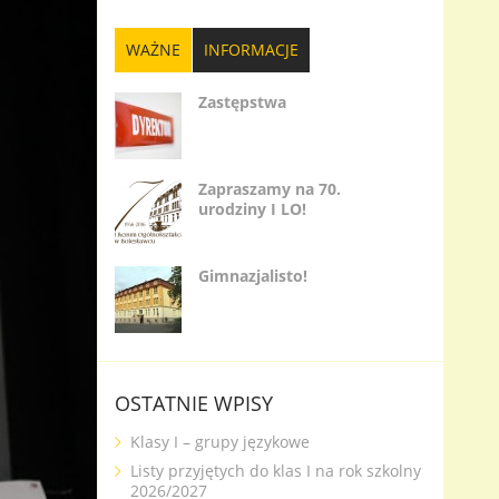
WAŻNE
INFORMACJE
Zastępstwa
Zapraszamy na 70.
urodziny I LO!
Gimnazjalisto!
OSTATNIE WPISY
Klasy I – grupy językowe
Listy przyjętych do klas I na rok szkolny
2026/2027