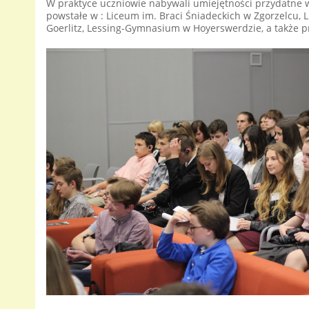
W praktyce uczniowie nabywali umiejętności przydatne w
powstałe w : Liceum im. Braci Śniadeckich w Zgorzelcu
Goerlitz, Lessing-Gymnasium w Hoyerswerdzie, a także p