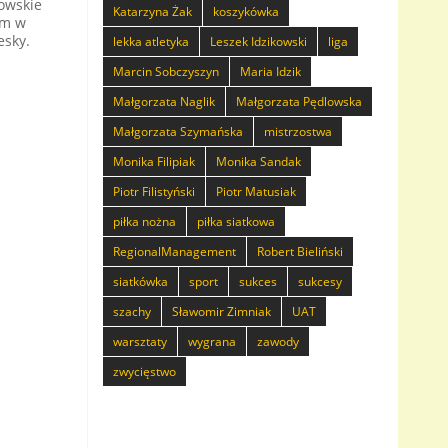
owskie
Katarzyna Żak
koszykówka
um w
esky.
lekka atletyka
Leszek Idzikowski
liga
Marcin Sobczyszyn
Maria Idzik
Małgorzata Naglik
Małgorzata Pędlowska
Małgorzata Szymańska
mistrzostwa
Monika Filipiak
Monika Sandak
Piotr Filistyński
Piotr Matusiak
piłka nożna
piłka siatkowa
RegionalManagement
Robert Bieliński
siatkówka
sport
sukces
sukcesy
szachy
Sławomir Zimniak
UAT
warsztaty
wygrana
zawody
zwycięstwo