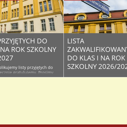
 PRZYJĘTYCH DO
LISTA
I NA ROK SZKOLNY
ZAKWALIFIKOWAN
2027
DO KLAS I NA ROK
SZKOLNY 2026/20
likujemy listy przyjętych do
decznie gratulujemy. Prosimy
Poniżej publikujemy listy
żące informacje na stronie i
zakwalifikowanych w wyniku
szkoły - związane z organizacją
postępowania rekrutacyjnego d
oku szkolnego oraz kiermaszu
klas I. Serdecznie Gratulujemy 
podręczników. Lista osób
Osoby, które znajdą się na lista
do klas I na rok szkolny...
proszone są o dostarczenie do
sekretariatu oryginałów doku
ze zdjęciem celem potwierdzen
przyjęcia do I...