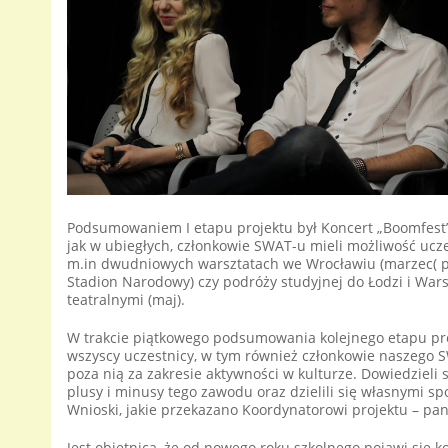
Podsumowaniem I etapu projektu był Koncert „Boomfest”,
jak w ubiegłych, członkowie SWAT-u mieli możliwość ucz
m.in dwudniowych warsztatach we Wrocławiu (marzec( poś
Stadion Narodowy) czy podróży studyjnej do Łodzi i Warsz
teatralnymi (maj).
W trakcie piątkowego podsumowania kolejnego etapu proj
wszyscy uczestnicy, w tym również członkowie naszego S
poza nią za zakresie aktywności w kulturze. Dowiedzieli
plusy i minusy tego zawodu oraz dzielili się własnymi sp
Wnioski, jakie przekazano Koordynatorowi projektu – p
Jest obietnica, że od nowego roku szkolnego pojawi się k