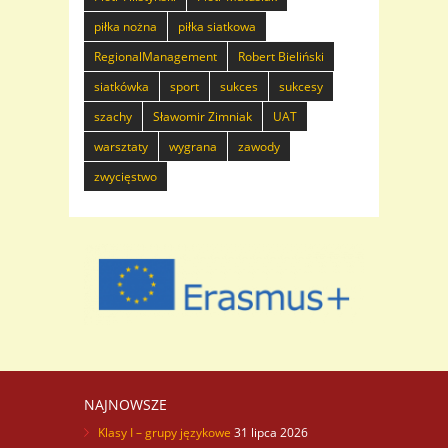
piłka nożna
piłka siatkowa
RegionalManagement
Robert Bieliński
siatkówka
sport
sukces
sukcesy
szachy
Sławomir Zimniak
UAT
warsztaty
wygrana
zawody
zwycięstwo
NAJNOWSZE
Klasy I – grupy językowe
31 lipca 2026