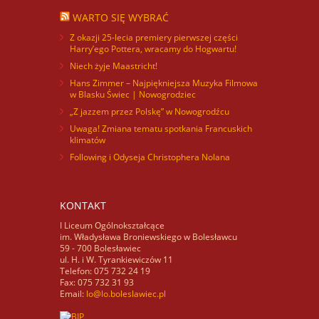
WARTO SIĘ WYBRAĆ
Z okazji 25-lecia premiery pierwszej części
Harry’ego Pottera, wracamy do Hogwartu!
Niech żyje Maastricht!
Hans Zimmer – Najpiękniejsza Muzyka Filmowa
w Blasku Świec | Nowogrodziec
„Z jazzem przez Polskę” w Nowogrodźcu
Uwaga! Zmiana tematu spotkania Francuskich
klimatów
Following i Odyseja Christophera Nolana
KONTAKT
I Liceum Ogólnokształcące
im. Władysława Broniewskiego w Bolesławcu
59 - 700 Bolesławiec
ul. H. i W. Tyrankiewiczów 11
Telefon: 075 732 24 19
Fax: 075 732 31 93
Email:
lo@lo.boleslawiec.pl