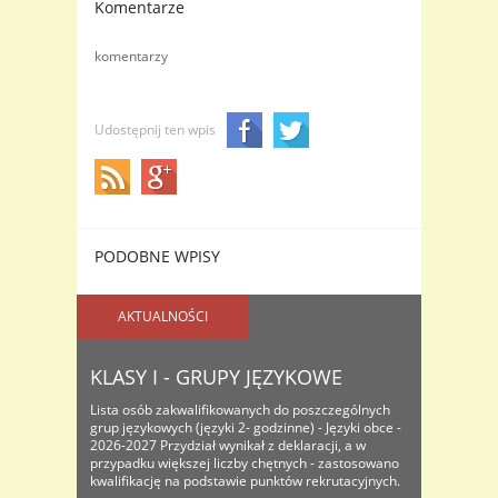
Komentarze
komentarzy
Udostępnij ten wpis
PODOBNE WPISY
AKTUALNOŚCI
KLASY I - GRUPY JĘZYKOWE
Lista osób zakwalifikowanych do poszczególnych
grup językowych (języki 2- godzinne) - Języki obce -
2026-2027 Przydział wynikał z deklaracji, a w
przypadku większej liczby chętnych - zastosowano
kwalifikację na podstawie punktów rekrutacyjnych.