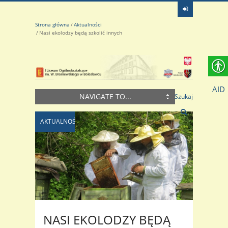
Strona główna
Aktualności
Nasi ekolodzy będą szkolić innych
AID
NAVIGATE TO...
Szukaj
AKTUALNOŚCI
NASI EKOLODZY BĘDĄ