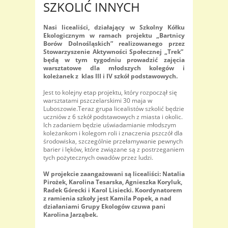
SZKOLIĆ INNYCH
Nasi licealiści, działający w Szkolny Kółku
Ekologicznym w ramach projektu „Bartnicy
Borów Dolnośląskich” realizowanego przez
Stowarzyszenie Aktywności Społecznej „Trek”
będą w tym tygodniu prowadzić zajęcia
warsztatowe dla młodszych kolegów i
koleżanek z klas III i IV szkół podstawowych.
Jest to kolejny etap projektu, który rozpoczął się
warsztatami pszczelarskimi 30 maja w
Luboszowie.Teraz grupa licealistów szkolić będzie
uczniów z 6 szkół podstawowych z miasta i okolic.
Ich zadaniem będzie uświadamianie młodszym
koleżankom i kolegom roli i znaczenia pszczół dla
środowiska, szczególnie przełamywanie pewnych
barier i lęków, które związane są z postrzeganiem
tych pożytecznych owadów przez ludzi.
W projekcie zaangażowani są licealiści: Natalia
Pirożek, Karolina Tesarska, Agnieszka Koryluk,
Radek Górecki i Karol Lisiecki. Koordynatorem
z ramienia szkoły jest Kamila Popek, a nad
działaniami Grupy Ekologów czuwa pani
Karolina Jarząbek.