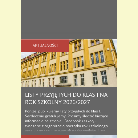
AKTUALNOŚCI
LISTY PRZYJĘTYCH DO KLAS I NA
ROK SZKOLNY 2026/2027
Poniżej publikujemy listy przyjętych do klas I.
Serdecznie gratulujemy. Prosimy śledzić bieżące
informacje na stronie i Facebooku szkoły -
związane z organizacją początku roku szkolnego
oraz kiermaszu używanych podręczników. Lista
osób przyjętych do klas I na rok szkolny...