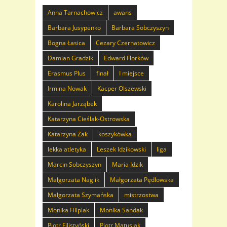
Anna Tarnachowicz
awans
Barbara Jusypenko
Barbara Sobczyszyn
Bogna Łasica
Cezary Czernatowicz
Damian Gradzik
Edward Florków
Erasmus Plus
finał
I miejsce
Irmina Nowak
Kacper Olszewski
Karolina Jarząbek
Katarzyna Cieślak-Ostrowska
Katarzyna Żak
koszykówka
lekka atletyka
Leszek Idzikowski
liga
Marcin Sobczyszyn
Maria Idzik
Małgorzata Naglik
Małgorzata Pędlowska
Małgorzata Szymańska
mistrzostwa
Monika Filipiak
Monika Sandak
Piotr Filistyński
Piotr Matusiak