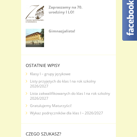
Zapraszamy na 70.
urodziny I LO!
Gimnazjalisto!
OSTATNIE WPISY
Klasy I – grupy językowe
Listy przyjętych do klas I na rok szkolny
2026/2027
Lista zakwalifikowanych do klas I na rok szkolny
2026/2027
Gratulujemy Maturzyści!
Wykaz podręczników dla klas I – 2026/2027
CZEGO SZUKASZ?