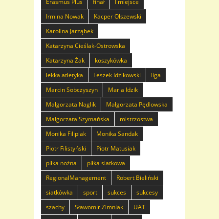
Erasmus Plus
finał
I miejsce
Irmina Nowak
Kacper Olszewski
Karolina Jarząbek
Katarzyna Cieślak-Ostrowska
Katarzyna Żak
koszykówka
lekka atletyka
Leszek Idzikowski
liga
Marcin Sobczyszyn
Maria Idzik
Małgorzata Naglik
Małgorzata Pędlowska
Małgorzata Szymańska
mistrzostwa
Monika Filipiak
Monika Sandak
Piotr Filistyński
Piotr Matusiak
piłka nożna
piłka siatkowa
RegionalManagement
Robert Bieliński
siatkówka
sport
sukces
sukcesy
szachy
Sławomir Zimniak
UAT