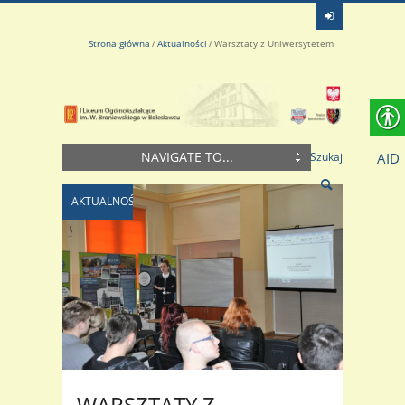
Strona główna
Aktualności
Warsztaty z Uniwersytetem
NAVIGATE TO...
AID
Szukaj
AKTUALNOŚCI
WARSZTATY Z