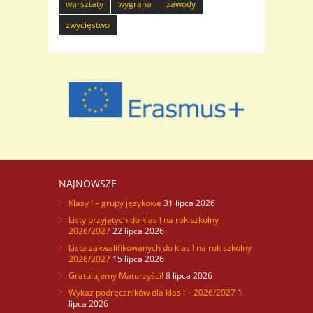
warsztaty
wygrana
zawody
zwycięstwo
NAJNOWSZE
Klasy I – grupy językowe
31 lipca 2026
Listy przyjętych do klas I na rok szkolny
2026/2027
22 lipca 2026
Lista zakwalifikowanych do klas I na rok szkolny
2026/2027
15 lipca 2026
Gratulujemy Maturzyści!
8 lipca 2026
Wykaz podręczników dla klas I – 2026/2027
1
lipca 2026