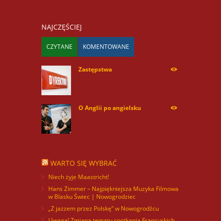
NAJCZĘŚCIEJ
CZYTANE
KOMENTOWANE
Zastępstwa
254175
O Anglii po angielsku
60036
WARTO SIĘ WYBRAĆ
Niech żyje Maastricht!
Hans Zimmer – Najpiękniejsza Muzyka Filmowa
w Blasku Świec | Nowogrodziec
„Z jazzem przez Polskę” w Nowogrodźcu
Uwaga! Zmiana tematu spotkania Francuskich