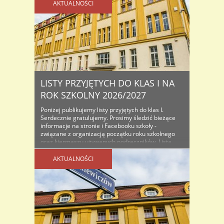
AKTUALNOŚCI
LISTY PRZYJĘTYCH DO KLAS I NA
ROK SZKOLNY 2026/2027
Poniżej publikujemy listy przyjętych do klas I.
Serdecznie gratulujemy. Prosimy śledzić bieżące
informacje na stronie i Facebooku szkoły -
związane z organizacją początku roku szkolnego
oraz kiermaszu używanych podręczników. Lista
osób przyjętych do klas I na rok szkolny...
AKTUALNOŚCI