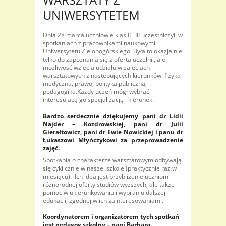
UNIWERSYTETEM
Dnia 28 marca uczniowie klas II i III uczestniczyli w
spotkaniach z pracownikami naukowymi
Uniwersytetu Zielonogórskiego. Była to okazja nie
tylko do zapoznania się z ofertą uczelni , ale
możliwość wzięcia udziału w zajęciach
warsztatowych z następujących kierunków: fizyka
medyczna, prawo, polityka publiczna,
pedagogika.Każdy uczeń mógł wybrać
interesującą go specjalizację i kierunek.
Bardzo serdecznie dziękujemy pani dr Lidii
Najder – Kozdrowskiej, pani dr Julii
Gierałtowicz, pani dr Ewie Nowickiej i panu dr
Łukaszowi Młyńczykowi za przeprowadzenie
zajęć.
Spotkania o charakterze warsztatowym odbywają
się cyklicznie w naszej szkole (praktycznie raz w
miesiącu). Ich ideą jest przybliżenie uczniom
różnorodnej oferty studiów wyższych, ale także
pomoc w ukierunkowaniu i wybraniu dalszej
edukacji, zgodnej w ich zainteresowaniami.
Koordynatorem i organizatorem tych spotkań
jest pedagog szkolny – pani Barbara