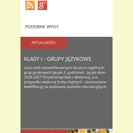
PODOBNE WPISY
AKTUALNOŚCI
KLASY I - GRUPY JĘZYKOWE
Lista osób zakwalifikowanych do poszczególnych
grup językowych (języki 2- godzinne) - Języki obce -
2026-2027 Przydział wynikał z deklaracji, a w
przypadku większej liczby chętnych - zastosowano
kwalifikację na podstawie punktów rekrutacyjnych.