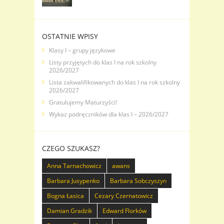
OSTATNIE WPISY
Klasy I – grupy językowe
Listy przyjętych do klas I na rok szkolny
2026/2027
Lista zakwalifikowanych do klas I na rok szkolny
2026/2027
Gratulujemy Maturzyści!
Wykaz podręczników dla klas I – 2026/2027
CZEGO SZUKASZ?
Anna Tarnachowicz
awans
Barbara Jusypenko
Barbara Sobczyszyn
Bogna Łasica
Cezary Czernatowicz
Damian Gradzik
Edward Florków