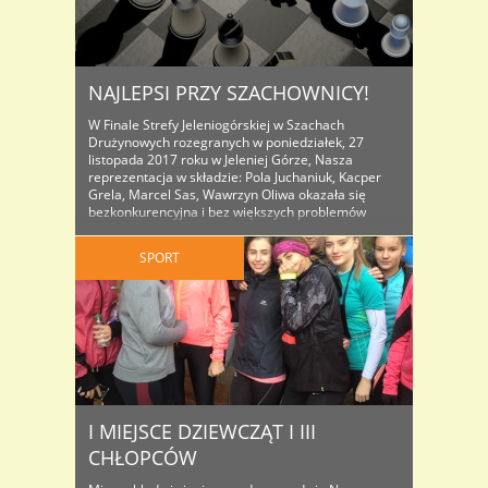
NAJLEPSI PRZY SZACHOWNICY!
W Finale Strefy Jeleniogórskiej w Szachach
Drużynowych rozegranych w poniedziałek, 27
listopada 2017 roku w Jeleniej Górze, Nasza
reprezentacja w składzie: Pola Juchaniuk, Kacper
Grela, Marcel Sas, Wawrzyn Oliwa okazała się
bezkonkurencyjna i bez większych problemów
wywalczyła I miejsce w zawodach oraz obroniła
tytuł z poprzedniego roku. Do zawodów przystąpiło
SPORT
8 najlepszych drużyn strefy jeleniogórskiej. Nasi ..
I MIEJSCE DZIEWCZĄT I III
CHŁOPCÓW