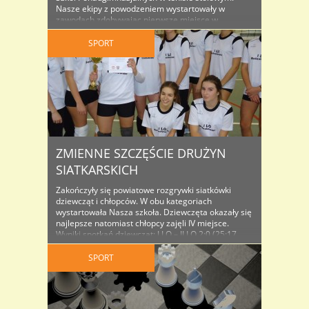
Nasze ekipy z powodzeniem wystartowały w
zawodach zdobywając pierwsze miejsce w
kategorii chłopców i trzecie w kategorii dziewcząt.
Jan Dziuba i Jan Goleński awansowali do turnieju
SPORT
finałowego strefy jeleniogórskiej, który odbędzie
się w Lubaniu pod koniec stycznia 2018. Eryka
Janiec i ..
ZMIENNE SZCZĘŚCIE DRUŻYN
SIATKARSKICH
Zakończyły się powiatowe rozgrywki siatkówki
dziewcząt i chłopców. W obu kategoriach
wystartowała Nasza szkoła. Dziewczęta okazały się
najlepsze natomiast chłopcy zajęli IV miejsce.
Wyniki spotkań dziewcząt: I LO – II LO 2:0 (25:17,
25:17) ZSHiU – I LO 0:2 (16:25, 15:25) I LO – ZSZiO
(25:12, 25:17) ZSE – I LO (11:25, 10:25) Kkasyfikacja
SPORT
końcowa: ..