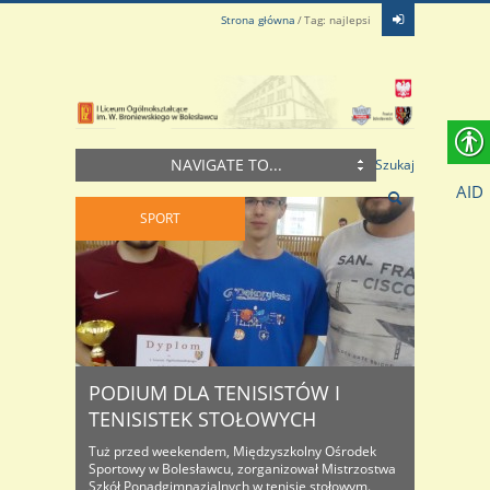
Strona główna
Tag: najlepsi
NAVIGATE TO...
Szukaj
AID
SPORT
PODIUM DLA TENISISTÓW I
TENISISTEK STOŁOWYCH
Tuż przed weekendem, Międzyszkolny Ośrodek
Sportowy w Bolesławcu, zorganizował Mistrzostwa
Szkół Ponadgimnazjalnych w tenisie stołowym.