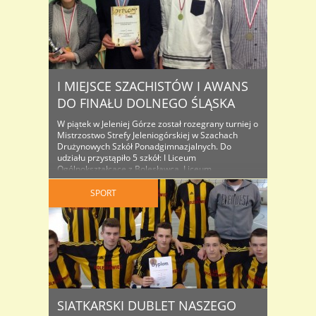
I MIEJSCE SZACHISTÓW I AWANS
DO FINAŁU DOLNEGO ŚLĄSKA
W piątek w Jeleniej Górze został rozegrany turniej o
Mistrzostwo Strefy Jeleniogórskiej w Szachach
Drużynowych Szkół Ponadgimnazjalnych. Do
udziału przystąpiło 5 szkół: I Liceum
Ogólnokształcące z Bolesławca, Liceum
Ogólnokształcące ze Zgorzelca, Liceum
Ogólnokształcące z Kamiennej Góry, Zespół Szkół
SPORT
Ogólnokształcących i Technicznych z Jeleniej Góry
oraz Zespół Szkół Ekonomiczno-Technicznych z
Rakowic Wielkich. Nasi licealiści w składzie: Oliwia ..
SIATKARSKI DUBLET NASZEGO