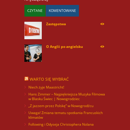
CZYTANE
KOMENTOWANE
Zastępstwa
254170
O Anglii po angielsku
60003
WARTO SIĘ WYBRAĆ
Niech żyje Maastricht!
Hans Zimmer – Najpiękniejsza Muzyka Filmowa
w Blasku Świec | Nowogrodziec
„Z jazzem przez Polskę” w Nowogrodźcu
Uwaga! Zmiana tematu spotkania Francuskich
klimatów
Following i Odyseja Christophera Nolana