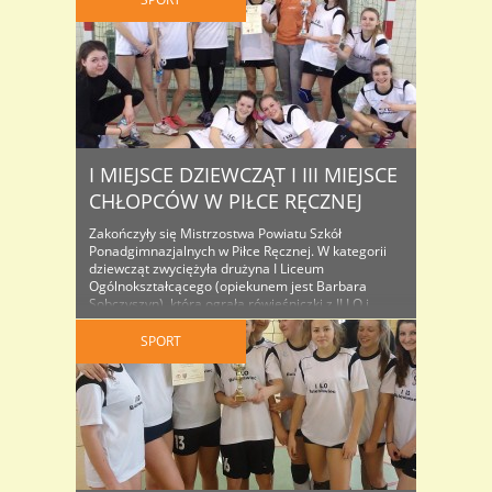
Małgorzata Narecka, Oliwia Popowicz, Anna
Gniado, Julia Przybylska, Magdalena Przystarz,
Joanna Nawroca, Martyna Pachulska. Chłopcy
wystąpili w ..
I MIEJSCE DZIEWCZĄT I III MIEJSCE
CHŁOPCÓW W PIŁCE RĘCZNEJ
Zakończyły się Mistrzostwa Powiatu Szkół
Ponadgimnazjalnych w Piłce Ręcznej. W kategorii
dziewcząt zwyciężyła drużyna I Liceum
Ogólnokształcącego (opiekunem jest Barbara
Sobczyszyn), która ograła rówieśniczki z II LO i
zremisowała z dziewczętami z Zespołu Szkół
Budowlanych. W kategorii chłopców drużyna
SPORT
prowadzona przez Marcina Sobczyszyna
uplasowała się na 3 III miejscu (I miejsce przypadło
II LO, II miejsce dla ..