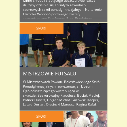
Mimo chłodu i siąpiącego deszczu dwie Nasze
drużyny dzielnie się spisały w zawodach
sportowych szkół ponadgimnazjalnych. Na terenie
Ośrodka Wodno-Sportowego zostały
zorganizowane Sztafetowe Biegi Przełajowe.
Dziewczęta zaciekle walczyły o pierwsze miejsce z
„handlówką” i wyszły z tej walki zwycięsko,
SPORT
natomiast chłopcy po dobrym początku musieli
uznać wyższość rówieśników z „elektronika” i
„mechanika” zajmując ostatecznie III ..
MISTRZOWIE FUTSALU
W Mistrzostwach Powiatu Bolesławieckiego Szkół
Ponadgimnazjalnych reprezentacja I Liceum
Ogólnokształcącego występująca w
składzie: Bezkorowajny Klaudiusz, Buciak Maciej,
Bytner Hubert, Dołgan Michał, Guzowski Kacper,
Latała Dorian, Olesiński Mateusz, Ragina Rafał,
Szulc Patryk i Tyndyk Kamil, zajęła I miejsce i
awansowała do Finału Strefy Jeleniogórskiej.
SPORT
Podopieczni Marcina Sobczyszyna bardzo dobrze
zagrali w obronie – stracili tylko jedną bramkę – ..