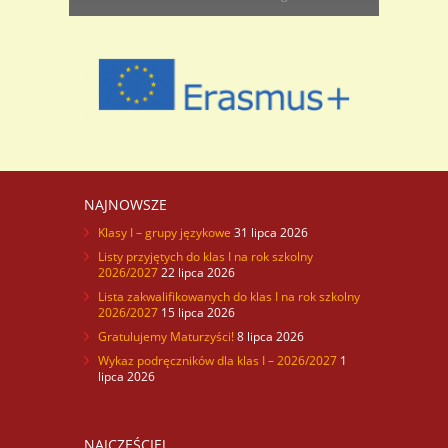
Ponadgimnazjalnych w lekkiej atletyce dziewcząt i
chłopców. Dziewczęta w składzie: Eliza Siudak,
Patrycja Boluk, Angelika Kupczak, Natalia
Czechowska, Agata Rompała, Aneta Klementowska,
Joanna Nawrocka, Paulina Jarosz, Ilona Hil, Natalia
Przybylska, Klaudia Zarembecka, Simona Stloicka,
Natalia Madziarz, Anna Kuleska, Oliwia Żabińska, ..
NAJNOWSZE
Klasy I – grupy językowe
31 lipca 2026
Listy przyjętych do klas I na rok szkolny
2026/2027
22 lipca 2026
Lista zakwalifikowanych do klas I na rok szkolny
2026/2027
15 lipca 2026
Gratulujemy Maturzyści!
8 lipca 2026
Wykaz podręczników dla klas I – 2026/2027
1
lipca 2026
NAJCZĘŚCIEJ