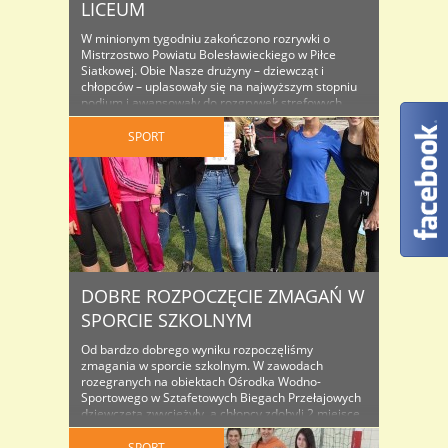
LICEUM
W minionym tygodniu zakończono rozrywki o
Mistrzostwo Powiatu Bolesławieckiego w Piłce
Siatkowej. Obie Nasze drużyny – dziewcząt i
chłopców – uplasowały się na najwyższym stopniu
podium i awansowały do rozgrywek strefowych.
Dziewczęta występujące w składzie: Babiasz
Justyna, Dąbrowska Magdalena, Deberna Karolina,
SPORT
Górska Maria, Kalita Kamila, Kownacka Natalia,
Leszczyńska Dorota, Olszowy Martyna, Starostecka
Wiktoria, Stolarska Gabriela, Szweda ..
DOBRE ROZPOCZĘCIE ZMAGAŃ W
SPORCIE SZKOLNYM
Od bardzo dobrego wyniku rozpoczęliśmy
zmagania w sporcie szkolnym. W zawodach
rozegranych na obiektach Ośrodka Wodno-
Sportowego w Sztafetowych Biegach Przełajowych
dziewczęta zwyciężyły, a chłopcy zdobyli 2 miejsce.
Reprezentacja dziewcząt wystąpiła w skłądzie:
Maria Górska, Kaludia Petters, Julia Grzelak,
SPORT