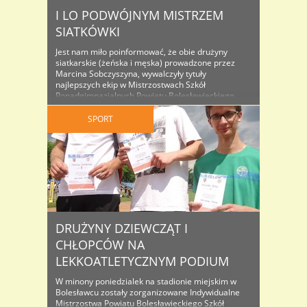
I LO PODWÓJNYM MISTRZEM
SIATKÓWKI
Jest nam miło poinformować, że obie drużyny
siatkarskie (żeńska i męska) prowadzone przez
Marcina Sobczyszyna, wywalczyły tytuły
najlepszych ekip w Mistrzostwach Szkół
Ponadgimnazjalnych Powiatu Bolesławieckiego.
Mistrzostwo cieszy tym bardziej, że w rozgrywkach
nie straciliśmy ani jednego seta, zarówno
SPORT
dziewczęta jak i chłopcy. Przyszyły tydzień będzie
tygodniem siatkarskim w naszej szkole. Już w
poniedziałek, 30 listopada ..
DRUŻYNY DZIEWCZĄT I
CHŁOPCÓW NA
LEKKOATLETYCZNYM PODIUM
W minony poniedzialek na stadionie miejskim w
Bolesławcu zostały zorganizowane Indywidualne
Mistrzostwa Powiatu Bolesławieckiego Szkół