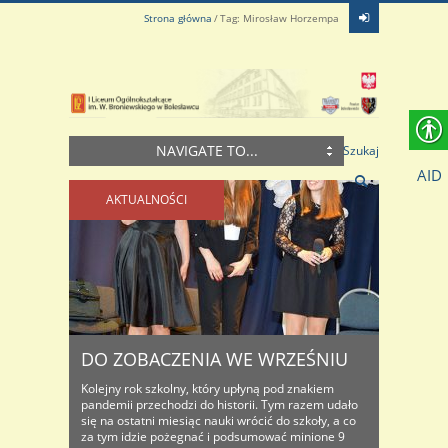
Strona główna
Tag: Mirosław Horzempa
NAVIGATE TO...
Szukaj
AID
AKTUALNOŚCI
DO ZOBACZENIA WE WRZEŚNIU
Kolejny rok szkolny, który upłyną pod znakiem
pandemii przechodzi do historii. Tym razem udało
się na ostatni miesiąc nauki wrócić do szkoły, a co
za tym idzie pożegnać i podsumować minione 9