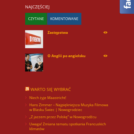
NAJCZĘŚCIEJ
CZYTANE
KOMENTOWANE
Zastępstwa
254165
O Anglii po angielsku
59857
WARTO SIĘ WYBRAĆ
Niech żyje Maastricht!
Hans Zimmer – Najpiękniejsza Muzyka Filmowa
w Blasku Świec | Nowogrodziec
„Z jazzem przez Polskę” w Nowogrodźcu
Uwaga! Zmiana tematu spotkania Francuskich
klimatów