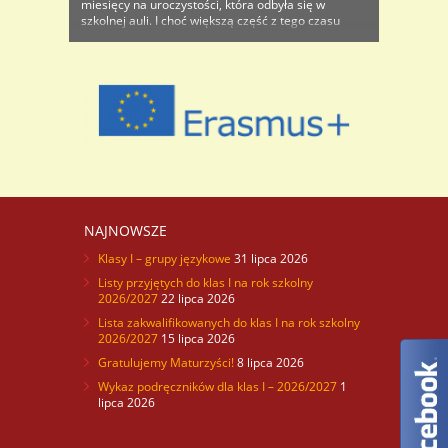
miesięcy na uroczystości, która odbyła się w
szkolnej auli. I choć większą część z tego czasu
spędziliśmy on-line, to przecież wiele udało się ..
NAJNOWSZE
Klasy I – grupy językowe
31 lipca 2026
Listy przyjętych do klas I na rok szkolny
2026/2027
22 lipca 2026
Lista zakwalifikowanych do klas I na rok szkolny
2026/2027
15 lipca 2026
Gratulujemy Maturzyści!
8 lipca 2026
Wykaz podręczników dla klas I – 2026/2027
1
lipca 2026