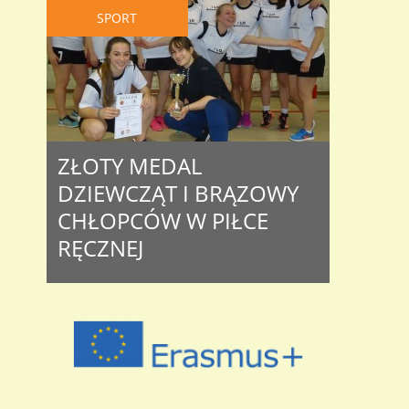
SPORT
ZŁOTY MEDAL
DZIEWCZĄT I BRĄZOWY
CHŁOPCÓW W PIŁCE
RĘCZNEJ
Za nami Mistrzostwa Powiatu
Bolesławieckiego Szkół
Ponadgimnazjalnych w Piłce Ręcznej
Dziewcząt i Chłopców. Po emocjonujących
meczach, obie nasze drużyny znalazły się
na podium – dziewczęta na najwyższym
stopniu, chłopcy na III miejscu. Wyniki
turnieju dziewcząt: I LO – ZSB 7:4 (4:1) II