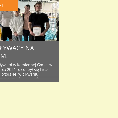
RT
PŁYWACY NA
M!
pływalni w Kamiennej Górze, w
rca 2024 rok odbył się Finał
niogórskiej w pływaniu
m w ramach Licealiady
Uczniowie płynęli w sztafecie
j konkurencji indywidualnej:
ylu dowolnym, 100 m
m, 100 m klasycznym oraz
 50m. Obie reprezentacje
ły, wywalczyły złote medale i