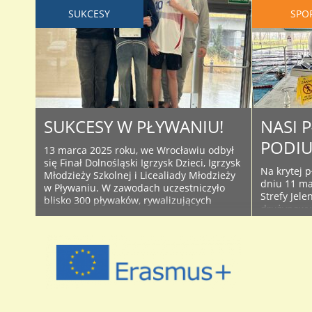
SUKCESY
SPO
SUKCESY W PŁYWANIU!
NASI 
PODIU
13 marca 2025 roku, we Wrocławiu odbył
się Finał Dolnośląski Igrzysk Dzieci, Igrzysk
Na krytej 
Młodzieży Szkolnej i Licealiady Młodzieży
dniu 11 ma
w Pływaniu. W zawodach uczestniczyło
Strefy Jele
blisko 300 pływaków, rywalizujących
drużynowy
zarówno w konkurencjach sztafetowych,
Młodzieży. 
jak i konkurencji indywidualnych.
oraz jedne
Reprezentacja naszych chłopców zajęła 4
100 m w st
miejsce, natomiast drużyna dziewcząt
grzbietowy
uplasowała się na 7 pozycji wśród szkół
motylkowym
średnich na Dolnym Śląsku. ..
naszej szko
awans ..