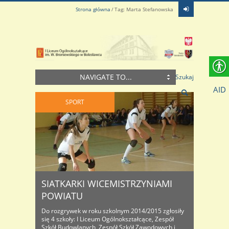
Strona główna
Tag: Marta Stefanowska
NAVIGATE TO...
Szukaj
AID
SPORT
SIATKARKI WICEMISTRZYNIAMI
POWIATU
Do rozgrywek w roku szkolnym 2014/2015 zgłosiły
się 4 szkoły: I Liceum Ogólnokształcące, Zespół
Szkół Budowlanych, Zespół Szkół Zawodowych i