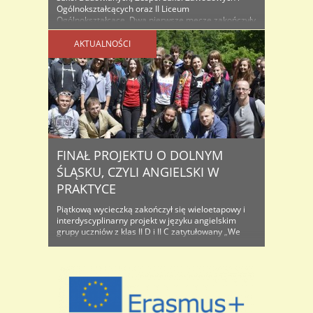
Ogólnokształcących oraz II Liceum
Ogólnokształcące. Dwa pierwsze mecze zakończyły
się zgodnie z wcześniejszymi przewidywaniami.
Dziewczęta dość gładko ograły ZSB 3:0. Nieco
AKTUALNOŚCI
większe problemy sprawiły Nam reprezentantki
ZSOiZ (3:1). Mecz był dość wyrównany, o czym
świadczą ..
FINAŁ PROJEKTU O DOLNYM
ŚLĄSKU, CZYLI ANGIELSKI W
PRAKTYCE
Piątkową wycieczką zakończył się wieloetapowy i
interdyscyplinarny projekt w języku angielskim
grupy uczniów z klas II D i II C zatytułowany „We
Appreciate what we Possess: Less Known but very
Interesting Places of Lower Silesia”. Projekt trwał od
września, łączył w sobie wiedzę z historii, kultury,
geografii i etnografii Dolnego Śląska. Pracowała
nad nim ekipa ..