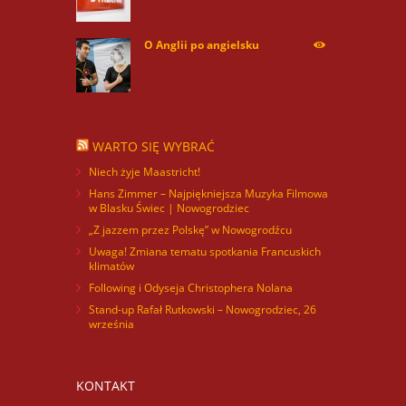
O Anglii po angielsku
59857
WARTO SIĘ WYBRAĆ
Niech żyje Maastricht!
Hans Zimmer – Najpiękniejsza Muzyka Filmowa
w Blasku Świec | Nowogrodziec
„Z jazzem przez Polskę” w Nowogrodźcu
Uwaga! Zmiana tematu spotkania Francuskich
klimatów
Following i Odyseja Christophera Nolana
Stand-up Rafał Rutkowski – Nowogrodziec, 26
września
KONTAKT