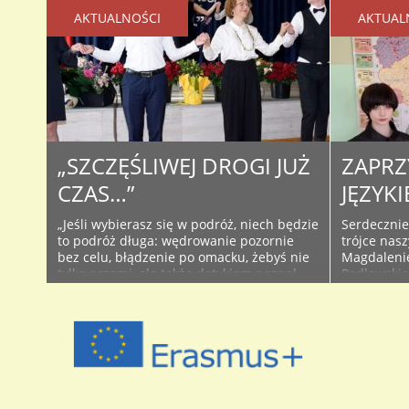
AKTUALNOŚCI
AKTUAL
„SZCZĘŚLIWEJ DROGI JUŻ
ZAPRZ
CZAS…”
JĘZYK
„Jeśli wybierasz się w podróż, niech będzie
Serdecznie
to podróż długa: wędrowanie pozornie
trójce nas
bez celu, błądzenie po omacku, żebyś nie
Magdalenie
tylko oczami, ale także dotykiem poznał
Pędlowskie
szorstkość ziemi i abyś całą skórą zmierzył
konkursu „
się ze światem… – taki był cel tej podróż z
organizowa
nauką w I Liceum Ogólnokształcącym im.
Jersz”, a 
Wł. Broniewskiego w Bolesławcu, drodzy:
niemieckie
uczennice i ..
poziomach
diagnozowa
uczniów ja
uzdolnienia