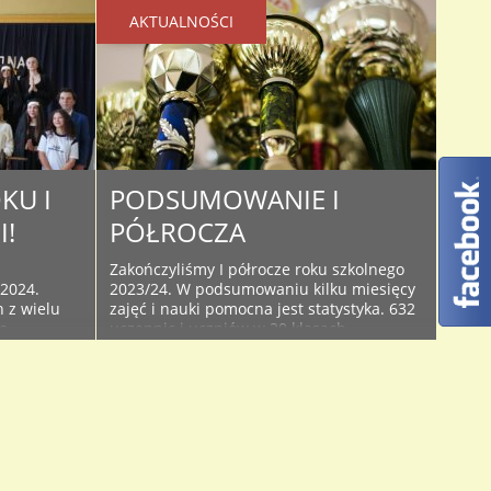
AKTUALNOŚCI
KU I
PODSUMOWANIE I
I!
PÓŁROCZA
h
Zakończyliśmy I półrocze roku szkolnego
/2024.
2023/24. W podsumowaniu kilku miesięcy
 z wielu
zajęć i nauki pomocna jest statystyka. 632
o
uczennic i uczniów w 20 klasach
.
zapracowało na średnią ocen w szkole –
ch
3,94. Na szczególną pochwałę zasługują
ych. Jako
klasy: I c – ze średnią 4,4, klasa I A – ze
radości i
średnią 4,32 oraz I D – ze średnią ..
swojego
rosta
masz
..