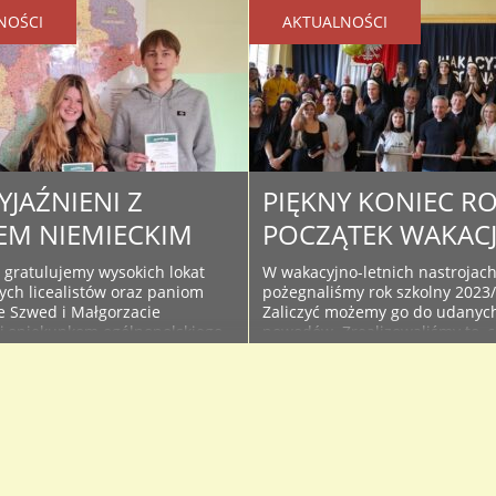
NOŚCI
AKTUALNOŚCI
YJAŹNIENI Z
PIĘKNY KONIEC RO
IEM NIEMIECKIM
POCZĄTEK WAKACJ
 gratulujemy wysokich lokat
W wakacyjno-letnich nastrojac
zych licealistów oraz paniom
pożegnaliśmy rok szkolny 2023
 Szwed i Małgorzacie
Zaliczyć możemy go do udanych
j,opiekunkom ogólnopolskiego
powodów. Zrealizowaliśmy to, c
Deustchfreund”. Konkurs
zaplanowaliśmy, a nawet więcej
ny jest przez „Łowcy Talentów
Odnieśliśmy wiele sukcesów, ty
dedykowany entuzjastom języka
indywidualnych i tych zespołow
go i rozgrywany na różnych
szkoła mamy wiele powodów do 
 wiekowych. „Konkurs pozwala
dumy, co podkreślał w trakcie 
ć potencjał i zaangażowanie
wystąpienia gość akademii, Sta
k również odkrywać ich
Powiatu Bolesławieckiego – To
 i talenty.Udział w konkursie
Gabrysiak. Akademię uświetnili 