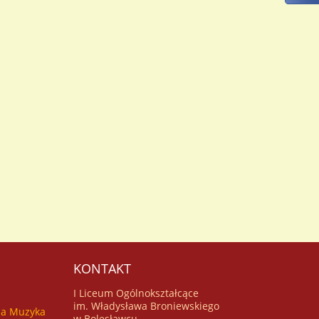
Kamienną Górą, tym ..
KONTAKT
I Liceum Ogólnokształcące
im. Władysława Broniewskiego
za Muzyka
w Bolesławcu