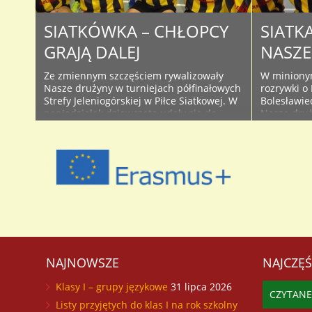
LO – ZSHU 1:5 (1:2) I LO – II LO 8:3 (5:2) ZSB
..
SIATKÓWKA – CHŁOPCY
SIATK
GRAJĄ DALEJ
NASZE
Ze zmiennym szczęściem rywalizowały
W miniony
Nasze drużyny w turniejach półfinałowych
rozrywki o
Strefy Jeleniogórskiej w Piłce Siatkowej. W
Bolesławiec
poniedziałek dziewczęta udały się do
Nasze druż
Biedrzychowic, gdzie dosyć pechowo
uplasowały
zajęły 3 miejsce w turnieju i odpadły z
podium i a
dalszych gier. Natomiast w środę Nasza
strefowych
szkoła gościła drużyny chłopców w ramach
składzie: 
turnieju półfinałowego. Do Bolesławca
Magdalena,
przyjechały: Zespół Szkół Zawodowych i
Maria, Kali
Licealnych z ..
Leszczyńsk
Starostecka
Szweda ..
NAJNOWSZE
NAJCZĘŚ
Klasy I – grupy językowe
31 lipca 2026
CZYTANE
Listy przyjętych do klas I na rok szkolny