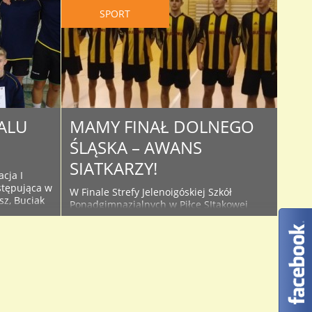
SPORT
ALU
MAMY FINAŁ DOLNEGO
ŚLĄSKA – AWANS
SIATKARZY!
cja I
stępująca w
W Finale Strefy Jelenoigóskiej Szkół
sz, Buciak
Ponadgimnazjalnych w Piłce SItakowej
ichał,
Chłopców rozegranym w środę w
 Olesiński
Kamiennej Górze, reprezentacja naszej
ryk i
szkoły – zdobywając I miesjce – przerwała
hegemonię szkół kamiennogórskich i
awansowała do Finału Dolnego Śląska. W
rcina
meczu półfinałowym podopieczni Marcina
rali w
Sobczyszyna wygrali z ZSO Nr 1 Jelenia
amkę – ..
Góra 2:0. W finale spotkali się z ZSO