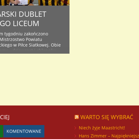
ARSKI DUBLET
GO LICEUM
m tygodniu zakończono
 Mistrzostwo Powiatu
kiego w Piłce Siatkowej. Obie
yny – dziewcząt i chłopców –
 się na najwyższym stopniu
wansowały do rozgrywek
. Dziewczęta występujące w
Babiasz Justyna, Dąbrowska
 Deberna Karolina, Górska
ta Kamila, Kownacka Natalia,
a Dorota, Olszowy Martyna,
 Wiktoria, Stolarska Gabriela,
CIEJ
WARTO SIĘ WYBRAĆ
Niech żyje Maastricht!
KOMENTOWANE
Hans Zimmer – Najpiękniejs