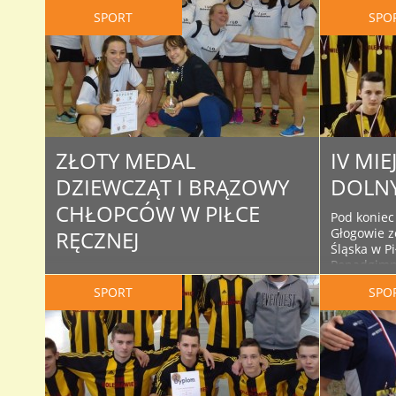
SPORT
SPO
ZŁOTY MEDAL
IV MIE
DZIEWCZĄT I BRĄZOWY
DOLNY
CHŁOPCÓW W PIŁCE
Pod koniec
Głogowie z
RĘCZNEJ
Śląska w Pi
Ponadgimna
Za nami Mistrzostwa Powiatu
dobrej grz
Bolesławieckiego Szkół
SPORT
SPO
rozgrywek 
Ponadgimnazjalnych w Piłce Ręcznej
Ogólnokszt
Dziewcząt i Chłopców. Po emocjonujących
finałowej 
meczach, obie nasze drużyny znalazły się
półfinałowy
na podium – dziewczęta na najwyższym
trafiliśmy 
stopniu, chłopcy na III miejscu. Wyniki
Szkół Nr 4 
turnieju dziewcząt: I LO – ZSB 7:4 (4:1) II