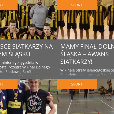
RT
SPORT
JSCE SIATKARZY NA
MAMY FINAŁ DOL
M ŚLĄSKU
ŚLĄSKA – AWANS
SIATKARZY!
 minionego tygodnia w
ostał rozegrany Finał Dolnego
W Finale Strefy Jelenoigóskiej S
łce Siatkowej Szkół
Ponadgimnazjalnych w Piłce SI
zjalnych Chłopców. Dzięki
Chłopców rozegranym w środę
e w poprzednich etapach
Kamiennej Górze, reprezentacj
RT
SPORT
reprezentanci I Liceum
szkoły – zdobywając I miesjce –
ałcącego mogli wystąpić w
hegemonię szkół kamiennogórsk
imprezie. W losowaniu par
awansowała do Finału Dolnego 
ch los nas nie oszczędził i
meczu półfinałowym podopiecz
na faworyta rozgrywek – Zespół
Sobczyszyna wygrali z ZSO Nr 1
z Wrocławia. Ten mecz nasi ..
Góra 2:0. W finale spotkali się 