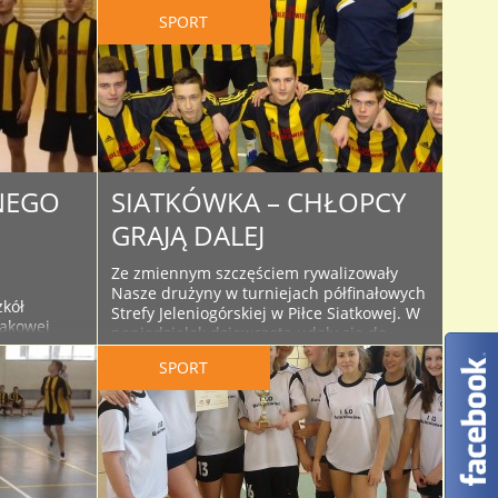
SPORT
NEGO
SIATKÓWKA – CHŁOPCY
GRAJĄ DALEJ
Ze zmiennym szczęściem rywalizowały
Nasze drużyny w turniejach półfinałowych
zkół
Strefy Jeleniogórskiej w Piłce Siatkowej. W
takowej
poniedziałek dziewczęta udały się do
 w
Biedrzychowic, gdzie dosyć pechowo
a naszej
SPORT
zajęły 3 miejsce w turnieju i odpadły z
 przerwała
dalszych gier. Natomiast w środę Nasza
ich i
szkoła gościła drużyny chłopców w ramach
Śląska. W
turnieju półfinałowego. Do Bolesławca
ni Marcina
przyjechały: Zespół Szkół Zawodowych i
 Jelenia
Licealnych z ..
z ZSO