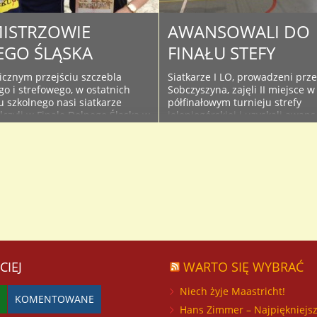
Kamienną Górą, tym ..
ISTRZOWIE
AWANSOWALI DO
GO ŚLĄSKA
FINAŁU STEFY
icznym przejściu szczebla
Siatkarze I LO, prowadzeni prz
o i strefowego, w ostatnich
Sobczyszyna, zajęli II miejsce w
u szkolnego nasi siatkarze
półfinałowym turnieju strefy
lczyli w Finale Dolnego Śląska w
jeleniogórskiej i uzyskali awans
. Po emocjonujących meczach
turnieju finałowego, który odbę
miejsca pozostawiając w tyle
grudnia 2015 roku w Kamiennej
spół Szkół Mechanicznych z
Drużyna Naszej szkoły była go
, Salezjańskie Liceum
wczorajszych zawodów. Bez wi
ałcące z Lubina, Zespół Szkół
problemow ograli mistrzów po
brzycha, PCKZiU z Jawora,
lubańskiego (Zespół
ł Nr 4 z Wrocławia, Liceum ..
Szkół Ponadgimnazjalnych z Lub
zgorzeleckiego (Zespół Szkół Z
Licealnych ..
CIEJ
WARTO SIĘ WYBRAĆ
Niech żyje Maastricht!
KOMENTOWANE
Hans Zimmer – Najpiękniejs