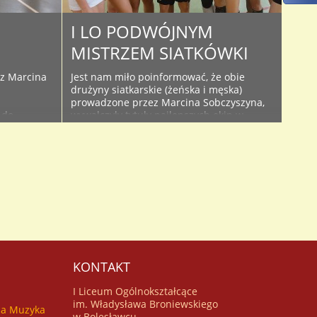
I LO PODWÓJNYM
MISTRZEM SIATKÓWKI
ez Marcina
Jest nam miło poinformować, że obie
drużyny siatkarskie (żeńska i męska)
prowadzone przez Marcina Sobczyszyna,
 do
wywalczyły tytuły najlepszych ekip w
dzie się 9
Mistrzostwach Szkół Ponadgimnazjalnych
 Górze.
Powiatu Bolesławieckiego. Mistrzostwo
spodarzem
cieszy tym bardziej, że w rozgrywkach nie
ększych
straciliśmy ani jednego seta, zarówno
wiatu
dziewczęta jak i chłopcy. Przyszyły tydzień
będzie tygodniem siatkarskim w naszej
ania) i
szkole. Już w poniedziałek, 30 listopada ..
awodowych i
KONTAKT
I Liceum Ogólnokształcące
im. Władysława Broniewskiego
za Muzyka
w Bolesławcu