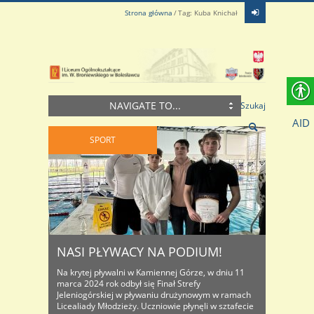
Strona główna
Tag: Kuba Knichał
NAVIGATE TO...
Szukaj
AID
SPORT
NASI PŁYWACY NA PODIUM!
Na krytej pływalni w Kamiennej Górze, w dniu 11
marca 2024 rok odbył się Finał Strefy
Jeleniogórskiej w pływaniu drużynowym w ramach
Licealiady Młodzieży. Uczniowie płynęli w sztafecie