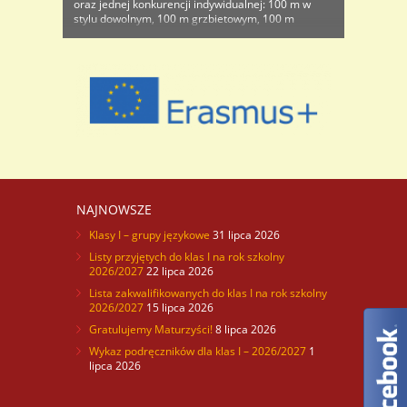
oraz jednej konkurencji indywidualnej: 100 m w
stylu dowolnym, 100 m grzbietowym, 100 m
klasycznym oraz motylkowym 50m. Obie
reprezentacje naszej szkoły, wywalczyły złote
medale i awans ..
NAJNOWSZE
Klasy I – grupy językowe
31 lipca 2026
Listy przyjętych do klas I na rok szkolny
2026/2027
22 lipca 2026
Lista zakwalifikowanych do klas I na rok szkolny
2026/2027
15 lipca 2026
Gratulujemy Maturzyści!
8 lipca 2026
Wykaz podręczników dla klas I – 2026/2027
1
lipca 2026