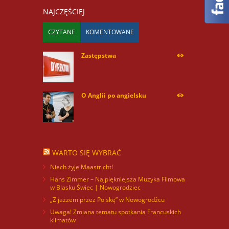
NAJCZĘŚCIEJ
CZYTANE
KOMENTOWANE
Zastępstwa
254170
O Anglii po angielsku
60013
WARTO SIĘ WYBRAĆ
Niech żyje Maastricht!
Hans Zimmer – Najpiękniejsza Muzyka Filmowa
w Blasku Świec | Nowogrodziec
„Z jazzem przez Polskę” w Nowogrodźcu
Uwaga! Zmiana tematu spotkania Francuskich
klimatów