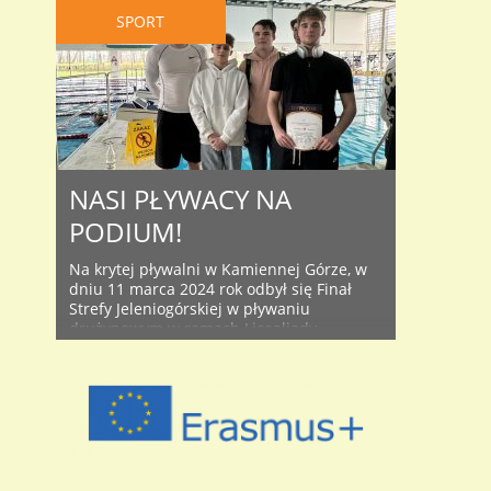
SPORT
NASI PŁYWACY NA
PODIUM!
Na krytej pływalni w Kamiennej Górze, w
dniu 11 marca 2024 rok odbył się Finał
Strefy Jeleniogórskiej w pływaniu
drużynowym w ramach Licealiady
Młodzieży. Uczniowie płynęli w sztafecie
oraz jednej konkurencji indywidualnej:
100 m w stylu dowolnym, 100 m
grzbietowym, 100 m klasycznym oraz
motylkowym 50m. Obie reprezentacje
naszej szkoły, wywalczyły złote medale i
awans ..