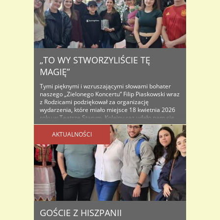
„TO WY STWORZYLIŚCIE TĘ
MAGIĘ”
Tymi pięknymi i wzruszającymi słowami bohater
naszego „Zielonego Koncertu” Filip Piaskowski wraz
z Rodzicami podziękował za organizację
wydarzenia, które miało miejsce 18 kwietnia 2026
roku w Teatrze Starym. Kolejny raz udało nam się
wspólnymi siłami społeczności szkolnej, przyjaciół i
darczyńców – przygotować koncert, który jest
AKTUALNOŚCI
artystycznym wydarzeniem, ale przede wszystkim
przyświeca mu idea pomagania innym. ..
GOŚCIE Z HISZPANII