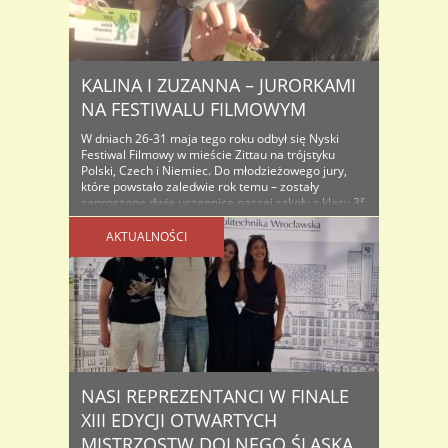
KALINA I ZUZANNA – JURORKAMI
NA FESTIWALU FILMOWYM
W dniach 26-31 maja tego roku odbył się Nyski
Festiwal Filmowy w mieście Zittau na trójstyku
Polski, Czech i Niemiec. Do młodzieżowego jury,
które powstało zaledwie rok temu – zostały
zaproszone dwie uczennice naszej szkoły z klasy 3f
– Kalina Jankowska i Zuzanna Mazur. Przez
intensywne trzy dni licealistki oglądały różne filmy
AKTUALNOŚCI
pełnometrażowe, jak i ..
NASI REPREZENTANCI W FINALE
XIII EDYCJI OTWARTYCH
MISTRZOSTW DOLNEGO ŚLĄSKA