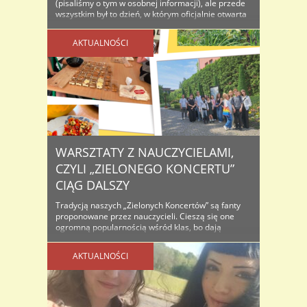
(pisaliśmy o tym w osobnej informacji), ale przede
wszystkim był to dzień, w którym oficjalnie otwarta
została pracownia chemiczna, zmodernizowana i
doposażona ze środków programu KGHM LAB
AKTUALNOŚCI
niebagatelną kwotą ..
WARSZTATY Z NAUCZYCIELAMI,
CZYLI „ZIELONEGO KONCERTU”
CIĄG DALSZY
Tradycją naszych „Zielonych Koncertów” są fanty
proponowane przez nauczycieli. Cieszą się one
ogromną popularnością wśród klas, bo dają
możliwość nie tylko ciekawego spędzenia czasu
ale przede wszystkim mają cel charytatywny. A że
AKTUALNOŚCI
różnorodność tych wspólnych zajęć/warsztatów
jest niezwykle atrakcyjna – to tu czasami odbywa
się „prawdziwa bitwa”. Wygrać można naukę tańca,
gry na gitarze, zajęcia ..