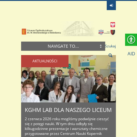
NAVIGATE TO...
Szukaj
AID
AKTUALNOŚCI
KGHM LAB DLA NASZEGO LICEUM
2 czerwca 2026 roku mogliśmy podwójnie cieszyć
się z potęgi nauki. W tym dniu odbyły się
kilkugodzinne prezentacje i warsztaty chemiczne
przygotowane przez Centrum Nauki Kopernik