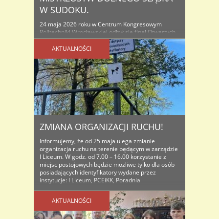
W SUDOKU.
24 maja 2026 roku w Centrum Kongresowym
Politechniki Wrocławskiej odbył się finał Otwartych
Mistrzostw Dolnego Śląska w Sudoku. Finał to
starcie najlepszych zawodników regionu – zarówno
AKTUALNOŚCI
pod względem szybkości, jak i precyzji
rozwiązywania zadań. To także okazja, by zobaczyć
na żywo, jak wygląda rywalizacja na najwyższym
poziomie w jednej z najbardziej wymagających
dyscyplin logicznych. W ..
ZMIANA ORGANIZACJI RUCHU!
Informujemy, że od 25 maja ulega zmianie
organizacja ruchu na terenie będącym w zarządzie
I Liceum. W godz. od 7.00 – 16.00 korzystanie z
miejsc postojowych będzie możliwe tylko dla osób
posiadających identyfikatory wydane przez
instytucje: I Liceum, PCEiKK, Poradnia
Pedagogiczno-Psychologiczna oraz Zespół Szkół i
Placówek Specjalnych. Dostępne będą 2
AKTUALNOŚCI
wjazdy/wyjazdy na miejsca postojowe: od ..