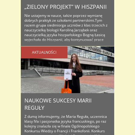
„ZIELONY PROJEKT” W HISZPANII
Nie ustajemy w nauce, także poprzez wymianę
dobrych praktyk ze szkołami partnerskimi.Tym
razem grupa siedmiorga uczniów z klas trzecich z
nauczycielką biologii Karoliną Jarząbek oraz
nauczycielką języka hiszpańskiego Bogną Łasicą
wyjechała do Hiszpanii, aby kontynuować prace
nad projektem ekologicznym C Green C (Creating
Green Citizens) rozpoczęte w naszej szkole w
AKTUALNOŚCI
październiku. W trakcie pobytu, który ..
NAUKOWE SUKCESY MARII
REGUŁY
Z dumą informujemy, że Maria Reguła, uczennica
klasy IVa i pasjonatka języka francuskiego, po raz
kolejny znalazła się w finale Ogólnopolskiego
Konkursu Wiedzy o Francji i Frankofonii. Konkurs