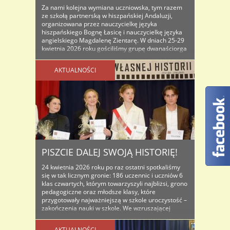
Za nami kolejna wymiana uczniowska, tym razem
ze szkołą partnerską w hiszpańskiej Andaluzji,
organizowana przez nauczycielkę języka
hiszpańskiego Bognę Łasicę i nauczycielkę języka
angielskiego Magdalenę Zientarę. W dniach 25-29
kwietnia 2026 roku gościliśmy grupę dwanaściorga
uczniów i dwóch nauczycieli ze szkoły IES Gaviota w
Adra w Hiszpanii. Uczniowie hiszpańscy
AKTUALNOŚCI
zamieszkali u swoich koleżanek i kolegów ..
PISZCIE DALEJ SWOJĄ HISTORIĘ!
24 kwietnia 2026 roku po raz ostatni spotkaliśmy
się w tak licznym gronie: 186 uczennic i uczniów 6
klas czwartych, którym towarzyszyli najbliżsi, grono
pedagogiczne oraz młodsze klasy, które
przygotowały najważniejszą w szkole uroczystość –
zakończenia nauki w szkole. We wzruszającej
akademii, której przeświecało hasło mistrza kina
Spilberga „Jesteśmy twórcami własnej historii”
AKTUALNOŚCI