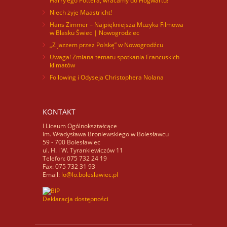
Harry’ego Pottera, wracamy do Hogwartu!
Niech żyje Maastricht!
Hans Zimmer – Najpiękniejsza Muzyka Filmowa
w Blasku Świec | Nowogrodziec
„Z jazzem przez Polskę” w Nowogrodźcu
Uwaga! Zmiana tematu spotkania Francuskich
klimatów
Following i Odyseja Christophera Nolana
KONTAKT
I Liceum Ogólnokształcące
im. Władysława Broniewskiego w Bolesławcu
59 - 700 Bolesławiec
ul. H. i W. Tyrankiewiczów 11
Telefon: 075 732 24 19
Fax: 075 732 31 93
Email:
lo@lo.boleslawiec.pl
Deklaracja dostępności