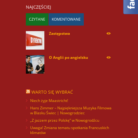
NAJCZĘŚCIEJ
CZYTANE
KOMENTOWANE
Zastępstwa
254168
O Anglii po angielsku
59927
WARTO SIĘ WYBRAĆ
Niech żyje Maastricht!
Hans Zimmer – Najpiękniejsza Muzyka Filmowa
w Blasku Świec | Nowogrodziec
„Z jazzem przez Polskę” w Nowogrodźcu
Uwaga! Zmiana tematu spotkania Francuskich
klimatów