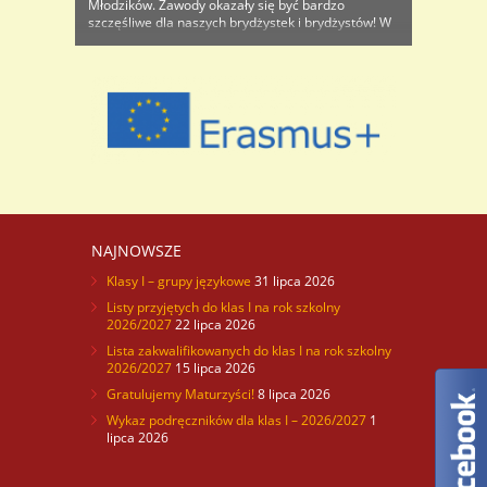
Młodzików. Zawody okazały się być bardzo
szczęśliwe dla naszych brydżystek i brydżystów! W
eliminacjach dziewcząt wygrała para Katarzyna
Jaworska – Marta Karońska z klasy II d, w turnieju
chłopców 2 miejsce ..
NAJNOWSZE
Klasy I – grupy językowe
31 lipca 2026
Listy przyjętych do klas I na rok szkolny
2026/2027
22 lipca 2026
Lista zakwalifikowanych do klas I na rok szkolny
2026/2027
15 lipca 2026
Gratulujemy Maturzyści!
8 lipca 2026
Wykaz podręczników dla klas I – 2026/2027
1
lipca 2026