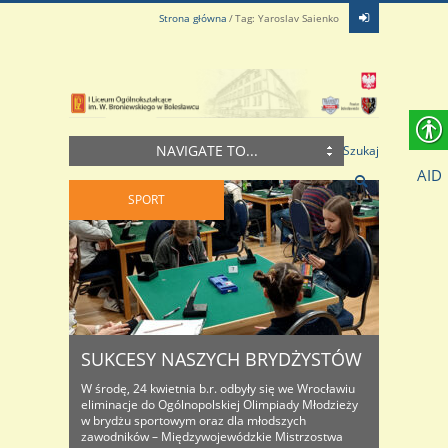
Strona główna
Tag: Yaroslav Saienko
NAVIGATE TO...
Szukaj
AID
SPORT
SUKCESY NASZYCH BRYDŻYSTÓW
W środę, 24 kwietnia b.r. odbyły się we Wrocławiu
eliminacje do Ogólnopolskiej Olimpiady Młodzieży
w brydżu sportowym oraz dla młodszych
zawodników – Międzywojewódzkie Mistrzostwa