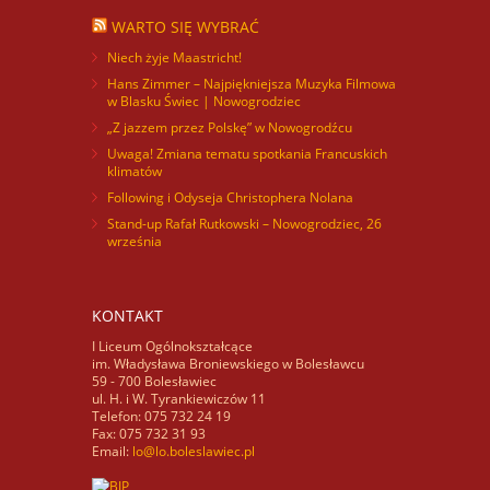
WARTO SIĘ WYBRAĆ
Niech żyje Maastricht!
Hans Zimmer – Najpiękniejsza Muzyka Filmowa
w Blasku Świec | Nowogrodziec
„Z jazzem przez Polskę” w Nowogrodźcu
Uwaga! Zmiana tematu spotkania Francuskich
klimatów
Following i Odyseja Christophera Nolana
Stand-up Rafał Rutkowski – Nowogrodziec, 26
września
KONTAKT
I Liceum Ogólnokształcące
im. Władysława Broniewskiego w Bolesławcu
59 - 700 Bolesławiec
ul. H. i W. Tyrankiewiczów 11
Telefon: 075 732 24 19
Fax: 075 732 31 93
Email:
lo@lo.boleslawiec.pl