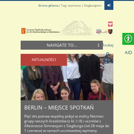
Strona główna
Tag: wymiana z Siegburgiem
NAVIGATE TO...
Szukaj
AID
AKTUALNOŚCI
BERLIN – MIEJSCE SPOTKAŃ
Pięć dni potrwa wspólny pobyt w stolicy Niemiec
grupy naszych licealistów (z kl. I i II) i uczniów z
Allestrasse Gimnasjum z Siegburga (od 28 maja do
1 czerwca) w ramach uczniowskiej wymiany