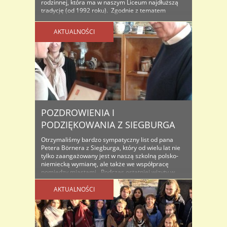
rodzinnej, która ma w naszym Liceum najdłuższą
tradycję (od 1992 roku). Zgodnie z tematem
tegorocznej wymiany „Berlin – metropolia między
Wschodem a ..
AKTUALNOŚCI
POZDROWIENIA I
PODZIĘKOWANIA Z SIEGBURGA
Otrzymaliśmy bardzo sympatyczny list od pana
Petera Börnera z Siegburga, który od wielu lat nie
tylko zaangażowany jest w naszą szkolną polsko-
niemiecką wymianę, ale także we współpracę
pomiędzy miastami. Podczas ostatniej wizyty w
Siegburgu, w uznaniu jego wkładu w partnerstwo i
wzajemne relacje, nasi licealiści wręczyli panu
AKTUALNOŚCI
Börnerowi dyplom „Przyjaciel Szkoły”, który w
symboliczny sposób ..