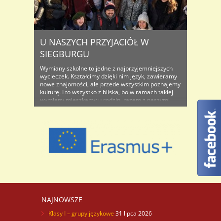
U NASZYCH PRZYJACIÓŁ W
SIEGBURGU
Wymiany szkolne to jedne z najprzyjemniejszych
wycieczek. Kształcimy dzięki nim język, zawieramy
nowe znajomości, ale przede wszystkim poznajemy
kulturę. I to wszystko z bliska, bo w ramach takiej
wymiany mieszkamy u rodzin, razem z naszymi
rówieśnikami. Tak też było i tym razem, kiedy grupa
10 naszych licealistów wraz z paniami : Małgorzatą
Naglik i Małgorzatą ..
NAJNOWSZE
Klasy I – grupy językowe
31 lipca 2026