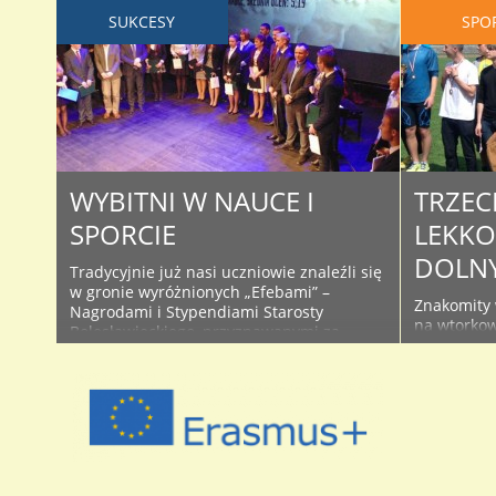
SUKCESY
SPO
WYBITNI W NAUCE I
TRZECI
SPORCIE
LEKKO
DOLNY
Tradycyjnie już nasi uczniowie znaleźli się
w gronie wyróżnionych „Efebami” –
Znakomity w
Nagrodami i Stypendiami Starosty
na wtorko
Bolesławieckiego, przyznawanymi za
ramach Dol
sukcesy w nauce i sporcie. W tym roku aż
Lekkoatlet
15 naszych licealistów znalazło się w tym
konkurencja
gronie. To ogromny sukces i satysfakcja, za
100 m, 400
którą idą także konkretne kwoty pieniężne.
zawodnicy 
Na Gali wręczenia nagród i stypendiów,
były przeli
która odbyła ..
jesiennym 
miejsce. P