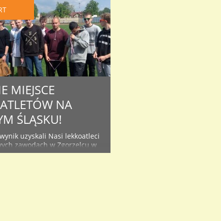
RT
E MIEJSCE
ATLETÓW NA
M ŚLĄSKU!
ynik uzyskali Nasi lekkoatleci
wych zawodach w Zgorzelcu w
nośląskiej Ligi
ycznej. W poszczególnych
ch (pchnięcie kulą, skok w dal,
 m, 1500 m, 4×100 m)
uzyskiwali wyniki, które potem
czne na punkty. Po rzucie
ligi Nasza szkoła zajmowała 5
o podliczeniu wyników z