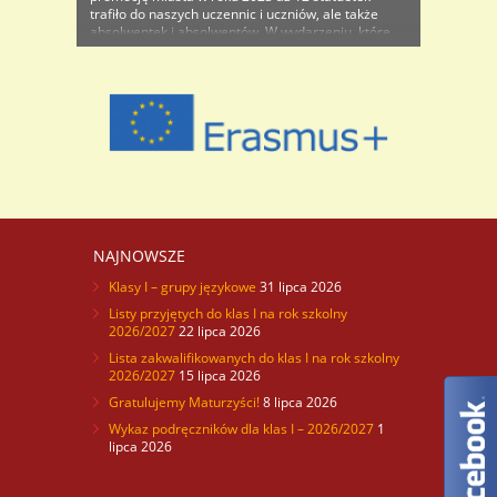
trafiło do naszych uczennic i uczniów, ale także
absolwentek i absolwentów. W wydarzeniu, które
miało miejsce 21 marca w sali kina „Forum”
mogliśmy na scenie podziwiać i nagradzać
brawami tych, którzy w kategorii ..
NAJNOWSZE
Klasy I – grupy językowe
31 lipca 2026
Listy przyjętych do klas I na rok szkolny
2026/2027
22 lipca 2026
Lista zakwalifikowanych do klas I na rok szkolny
2026/2027
15 lipca 2026
Gratulujemy Maturzyści!
8 lipca 2026
Wykaz podręczników dla klas I – 2026/2027
1
lipca 2026