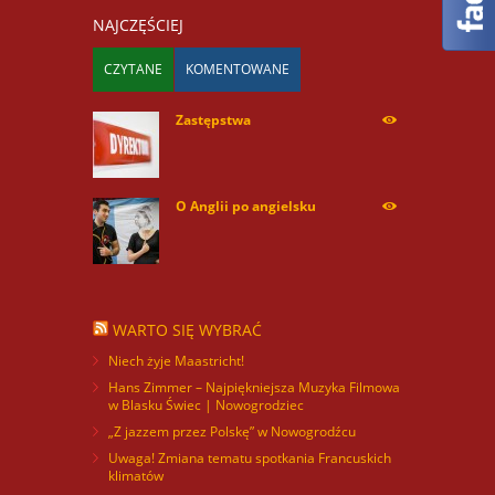
NAJCZĘŚCIEJ
CZYTANE
KOMENTOWANE
Zastępstwa
254165
O Anglii po angielsku
59863
WARTO SIĘ WYBRAĆ
Niech żyje Maastricht!
Hans Zimmer – Najpiękniejsza Muzyka Filmowa
w Blasku Świec | Nowogrodziec
„Z jazzem przez Polskę” w Nowogrodźcu
Uwaga! Zmiana tematu spotkania Francuskich
klimatów