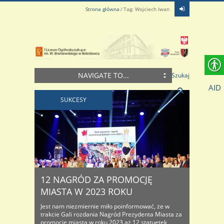
Strona główna
Tag: Wojciech Iwan
NAVIGATE TO...
Szukaj
AID
SUKCESY
12 NAGRÓD ZA PROMOCJĘ
MIASTA W 2023 ROKU
Jest nam niezmiernie miło poinformować, że w
trakcie Gali rozdania Nagród Prezydenta Miasta za
promocję miasta w roku 2023 aż 12 statuetek