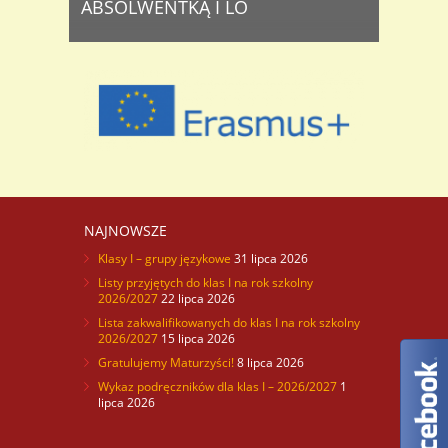
ABSOLWENTKĄ I LO
W poniedziałek, 26 maja mieliśmy ogromną
przyjemność gościć w murach szkolnych profesor
Monikę Browarczyk z Instytutu Orientalistyki
Uniwersytetu im. A. Mickiewicza w Poznaniu. –
Ostatni raz byłam w szkolnej auli na swoim
egzaminie maturalnym – wyznała nasza gościni,
absolwentka rocznika 1992. Spotkanie, w którym
uczestniczyła niemal cała społeczność szkolna, w
tym także Starosta Tomasz Gabrysiak ..
NAJNOWSZE
Klasy I – grupy językowe
31 lipca 2026
Listy przyjętych do klas I na rok szkolny
2026/2027
22 lipca 2026
Lista zakwalifikowanych do klas I na rok szkolny
2026/2027
15 lipca 2026
Gratulujemy Maturzyści!
8 lipca 2026
Wykaz podręczników dla klas I – 2026/2027
1
lipca 2026