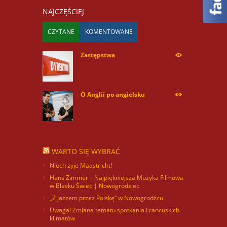
NAJCZĘŚCIEJ
CZYTANE
KOMENTOWANE
Zastępstwa
254176
O Anglii po angielsku
60041
WARTO SIĘ WYBRAĆ
Niech żyje Maastricht!
Hans Zimmer – Najpiękniejsza Muzyka Filmowa
w Blasku Świec | Nowogrodziec
„Z jazzem przez Polskę” w Nowogrodźcu
Uwaga! Zmiana tematu spotkania Francuskich
klimatów