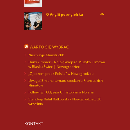
O Anglii po angielsku
60041
WARTO SIĘ WYBRAĆ
Niech żyje Maastricht!
Hans Zimmer – Najpiękniejsza Muzyka Filmowa
w Blasku Świec | Nowogrodziec
„Z jazzem przez Polskę” w Nowogrodźcu
Uwaga! Zmiana tematu spotkania Francuskich
klimatów
Following i Odyseja Christophera Nolana
Stand-up Rafał Rutkowski – Nowogrodziec, 26
września
KONTAKT