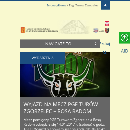
Strona główna
Tag: Turów Zgorzelec
NAVIGATE TO...
Szukaj
AID
WYDARZENIA
WYJAZD NA MECZ PGE TURÓW
ZGORZELEC – ROSA RADOM
Mecz pomiędzy PGE Turowem Zgorzelec a Rosą
Radom odbędzie się 14.01.2017 r. (sobota) o godz.
18.00. Wyjazd planowany jest na godz. 16.30-16.45