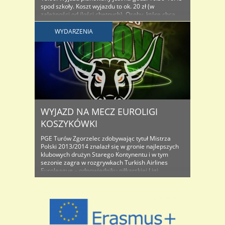
spod szkoły. Koszt wyjazdu to ok. 20 zł (w
zależności od ilości chętnych). Osoby, które chcą
wybrać się na mecz koszykówki, proszone są o
zgłaszanie się, wraz ze zgodą rodziców i 20 zł, do ..
WYDARZENIA
WYJAZD NA MECZ EUROLIGI
KOSZYKÓWKI
PGE Turów Zgorzelec zdobywając tytuł Mistrza
Polski 2013/2014 znalazł się w gronie najlepszych
klubowych drużyn Starego Kontynentu i w tym
sezonie zagra w rozgrywkach Turkish Airlines
Euroleague – odpowiedniku piłkarskiej Ligi
Mistrzów. Z tej okazji proponujemy Wam wyjazd
zorganizowaną grupą na mecz pomiędzy PGE
Turowem Zgorzelec a Bayernem Monachium.
Mecz odbędzie się w Lubinie 6 ..