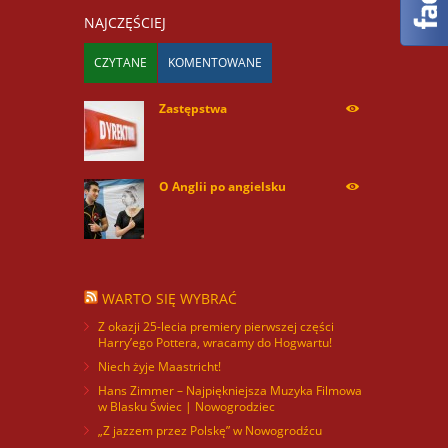
NAJCZĘŚCIEJ
CZYTANE
KOMENTOWANE
Zastępstwa
254179
O Anglii po angielsku
60091
WARTO SIĘ WYBRAĆ
Z okazji 25-lecia premiery pierwszej części
Harry’ego Pottera, wracamy do Hogwartu!
Niech żyje Maastricht!
Hans Zimmer – Najpiękniejsza Muzyka Filmowa
w Blasku Świec | Nowogrodziec
„Z jazzem przez Polskę” w Nowogrodźcu