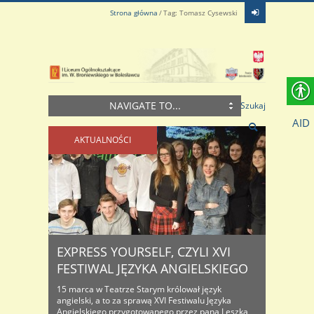
Strona główna
Tag: Tomasz Cysewski
NAVIGATE TO...
Szukaj
AID
AKTUALNOŚCI
EXPRESS YOURSELF, CZYLI XVI
FESTIWAL JĘZYKA ANGIELSKIEGO
15 marca w Teatrze Starym królował język
angielski, a to za sprawą XVI Festiwalu Języka
Angielskiego przygotowanego przez pana Leszka