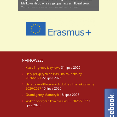
Idzikowskiego wraz z grupą naszych licealistów.
Tym razem zaproszeni uczniowie szkół
gimnazjalnych z Bolesławca, Nowogrodźca,
Gromadki oraz naszej szkoły mogli zobaczyć i
usłyszeć dwie jednoaktówki : „WIKTOŁIA” oraz
„LAUREEN, THE BOYS AND A WISE FAIRY”. ..
NAJNOWSZE
Klasy I – grupy językowe
31 lipca 2026
Listy przyjętych do klas I na rok szkolny
2026/2027
22 lipca 2026
Lista zakwalifikowanych do klas I na rok szkolny
2026/2027
15 lipca 2026
Gratulujemy Maturzyści!
8 lipca 2026
Wykaz podręczników dla klas I – 2026/2027
1
lipca 2026