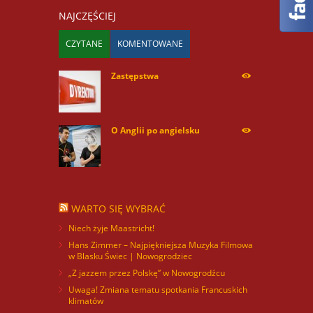
NAJCZĘŚCIEJ
CZYTANE
KOMENTOWANE
Zastępstwa
254168
O Anglii po angielsku
59912
WARTO SIĘ WYBRAĆ
Niech żyje Maastricht!
Hans Zimmer – Najpiękniejsza Muzyka Filmowa
w Blasku Świec | Nowogrodziec
„Z jazzem przez Polskę” w Nowogrodźcu
Uwaga! Zmiana tematu spotkania Francuskich
klimatów