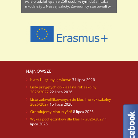
wzięło udział łącznie 259 osób, w tym duża liczba
młodzieży z Naszej szkoły. Zawodnicy startowali w
konkurencjach indywidualnych a każde miejsce od
1 do 8 było odpowiednio punktowane dla całego
zespołu, osobno damskiego ..
NAJNOWSZE
Klasy I – grupy językowe
31 lipca 2026
Listy przyjętych do klas I na rok szkolny
2026/2027
22 lipca 2026
Lista zakwalifikowanych do klas I na rok szkolny
2026/2027
15 lipca 2026
Gratulujemy Maturzyści!
8 lipca 2026
Wykaz podręczników dla klas I – 2026/2027
1
lipca 2026