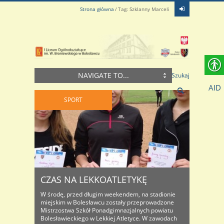
Strona główna
Tag: Szklanny Marceli
NAVIGATE TO...
Szukaj
AID
SPORT
CZAS NA LEKKOATLETYKĘ
W środę, przed długim weekendem, na stadionie
miejskim w Bolesławcu zostały przeprowadzone
Mistrzostwa Szkół Ponadgimnazjalnych powiatu
Bolesławieckiego w Lekkiej Atletyce. W zawodach