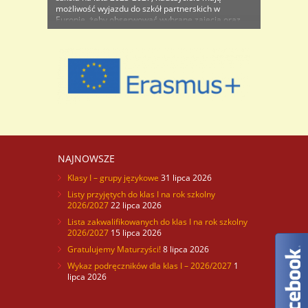
możliwość wyjazdu do szkół partnerskich w
Europie, żeby obserwować wybrane zajęcia oraz
zapoznać się z pracą szkoły, wykorzystywanymi
metodami pracy, uczestniczyć przez kilka dni w
życiu zagranicznej placówki. Podczas zimowych
ferii dwie nasze nauczycielki wyjechały na ..
NAJNOWSZE
Klasy I – grupy językowe
31 lipca 2026
Listy przyjętych do klas I na rok szkolny
2026/2027
22 lipca 2026
Lista zakwalifikowanych do klas I na rok szkolny
2026/2027
15 lipca 2026
Gratulujemy Maturzyści!
8 lipca 2026
Wykaz podręczników dla klas I – 2026/2027
1
lipca 2026