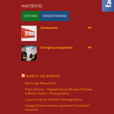
NAJCZĘŚCIEJ
CZYTANE
KOMENTOWANE
Zastępstwa
254170
O Anglii po angielsku
59978
WARTO SIĘ WYBRAĆ
Niech żyje Maastricht!
Hans Zimmer – Najpiękniejsza Muzyka Filmowa
w Blasku Świec | Nowogrodziec
„Z jazzem przez Polskę” w Nowogrodźcu
Uwaga! Zmiana tematu spotkania Francuskich
klimatów