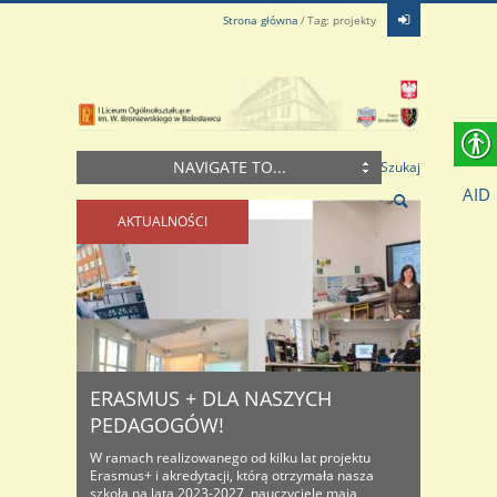
Strona główna
Tag: projekty
NAVIGATE TO...
Szukaj
AID
AKTUALNOŚCI
ERASMUS + DLA NASZYCH
PEDAGOGÓW!
W ramach realizowanego od kilku lat projektu
Erasmus+ i akredytacji, którą otrzymała nasza
szkoła na lata 2023-2027, nauczyciele mają