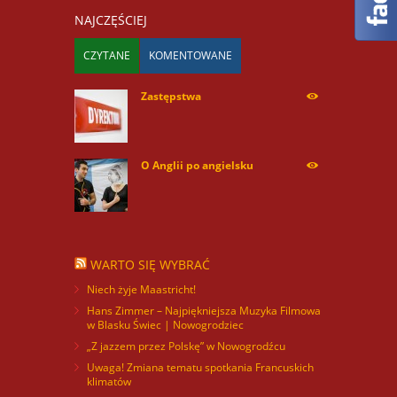
NAJCZĘŚCIEJ
CZYTANE
KOMENTOWANE
Zastępstwa
254170
O Anglii po angielsku
59984
WARTO SIĘ WYBRAĆ
Niech żyje Maastricht!
Hans Zimmer – Najpiękniejsza Muzyka Filmowa
w Blasku Świec | Nowogrodziec
„Z jazzem przez Polskę” w Nowogrodźcu
Uwaga! Zmiana tematu spotkania Francuskich
klimatów