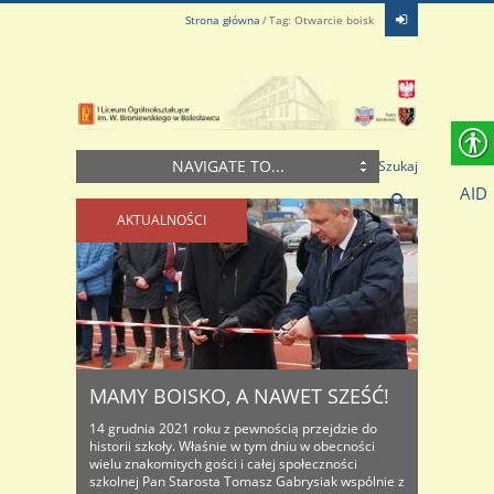
Strona główna
Tag: Otwarcie boisk
NAVIGATE TO...
Szukaj
AID
AKTUALNOŚCI
MAMY BOISKO, A NAWET SZEŚĆ!
14 grudnia 2021 roku z pewnością przejdzie do
historii szkoły. Właśnie w tym dniu w obecności
wielu znakomitych gości i całej społeczności
szkolnej Pan Starosta Tomasz Gabrysiak wspólnie z