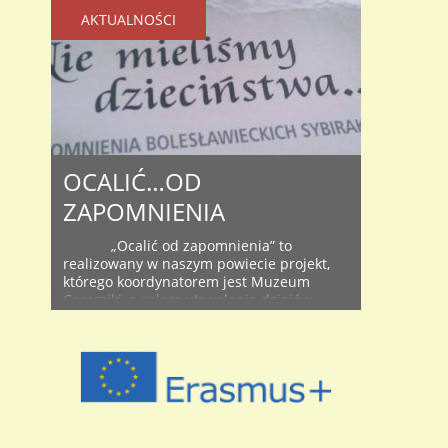
AKTUALNOŚCI
OCALIĆ…OD
ZAPOMNIENIA
„Ocalić od zapomnienia” to
realizowany w naszym powiecie projekt,
którego koordynatorem jest Muzeum
Ceramiki, a celem utrwalenie dziejów
naszego miasta oraz powiatu
bolesławieckiego poprzez opowiedziane i
zapisane przez uczniów historie ludzkiego
życia. Tych, którzy w latach 1945-1960
przyjeżdżali do Bolesławca i powiatu
bolesławieckiego, by w nim mieszkać,
zakładać rodziny i pracować, z różnych
miejsc ..