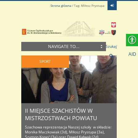
Strona główna
Tag: Miłosz Prystupa
NAVIGATE TO...
Szukaj
AID
SPORT
II MIEJSCE SZACHISTÓW W
MISTRZOSTWACH POWIATU
Szachowa reprezentacja Naszej szkoły w składzie:
Monika Maczkowiak (3d), Miłosz Prystupa (3a),
Szymon Kopeć (3a) oraz Dawid Kałwak (2d)