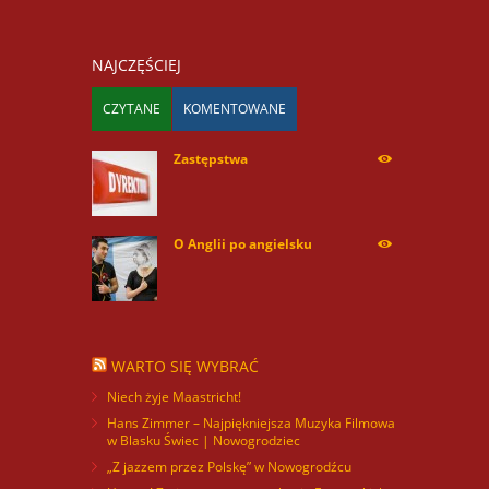
NAJCZĘŚCIEJ
CZYTANE
KOMENTOWANE
Zastępstwa
254175
O Anglii po angielsku
60031
WARTO SIĘ WYBRAĆ
Niech żyje Maastricht!
Hans Zimmer – Najpiękniejsza Muzyka Filmowa
w Blasku Świec | Nowogrodziec
„Z jazzem przez Polskę” w Nowogrodźcu