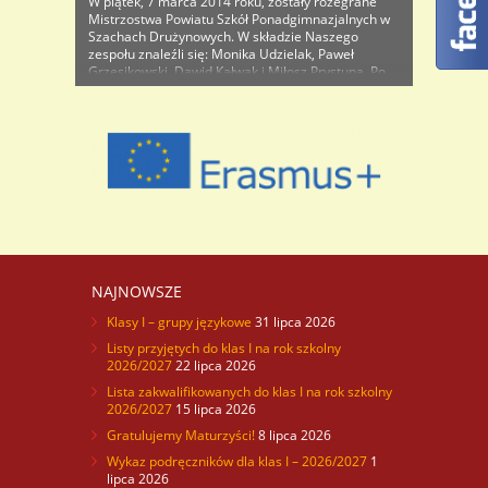
W piątek, 7 marca 2014 roku, zostały rozegrane
Mistrzostwa Powiatu Szkół Ponadgimnazjalnych w
Szachach Drużynowych. W składzie Naszego
zespołu znaleźli się: Monika Udzielak, Paweł
Grzesikowski, Dawid Kałwak i Miłosz Prystupa. Po
emocjonujących pojedynkach, w których sytuacja
na szachownicy zmieniała się jak w kalejdoskopie,
reprezentacja I LO wywalczyła vicemistrzostwo
powiatu przegrywając jeden mecz, jak się potem ..
NAJNOWSZE
Klasy I – grupy językowe
31 lipca 2026
Listy przyjętych do klas I na rok szkolny
2026/2027
22 lipca 2026
Lista zakwalifikowanych do klas I na rok szkolny
2026/2027
15 lipca 2026
Gratulujemy Maturzyści!
8 lipca 2026
Wykaz podręczników dla klas I – 2026/2027
1
lipca 2026