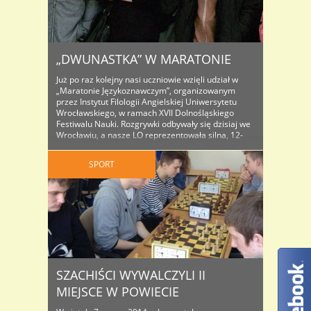
„DWUNASTKA” W MARATONIE
Już po raz kolejny nasi uczniowie wzięli udział w
„Maratonie Językoznawczym”, organizowanym
przez Instytut Filologii Angielskiej Uniwersytetu
Wrocławskiego, w ramach XVII Dolnośląskiego
Festiwalu Nauki. Rozgrywki odbywały się dzisiaj we
Wrocławiu, a nasze LO reprezentowała silna, 12-
osobowa grupa pod opieką pani Katarzyny Cieślak-
Ostrowskiej. Uczestnikami „Maratonu” byli : 1. Anna
SPORT
Noga 2c 2. Emilia Suchecka 2d 3. ..
SZACHIŚCI WYWALCZYLI II
MIEJSCE W POWIECIE