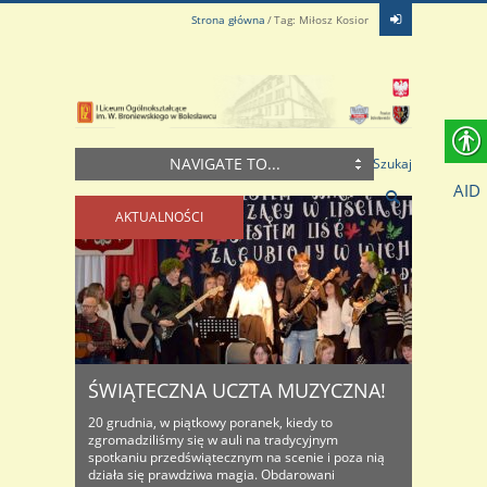
Strona główna
Tag: Miłosz Kosior
NAVIGATE TO...
Szukaj
AID
AKTUALNOŚCI
ŚWIĄTECZNA UCZTA MUZYCZNA!
20 grudnia, w piątkowy poranek, kiedy to
zgromadziliśmy się w auli na tradycyjnym
spotkaniu przedświątecznym na scenie i poza nią
działa się prawdziwa magia. Obdarowani