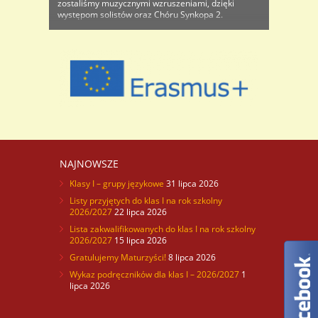
zostaliśmy muzycznymi wzruszeniami, dzięki
występom solistów oraz Chóru Synkopa 2.
Przygotowany przez pana Piotra Rydza świąteczny
koncert okazał się być prawdziwą ucztą, w której
utalentowani muzycy zaprezentowali swoje
rozliczne talenty, ..
NAJNOWSZE
Klasy I – grupy językowe
31 lipca 2026
Listy przyjętych do klas I na rok szkolny
2026/2027
22 lipca 2026
Lista zakwalifikowanych do klas I na rok szkolny
2026/2027
15 lipca 2026
Gratulujemy Maturzyści!
8 lipca 2026
Wykaz podręczników dla klas I – 2026/2027
1
lipca 2026