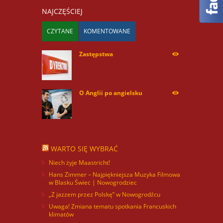
NAJCZĘŚCIEJ
CZYTANE
KOMENTOWANE
Zastępstwa
254170
O Anglii po angielsku
59941
WARTO SIĘ WYBRAĆ
Niech żyje Maastricht!
Hans Zimmer – Najpiękniejsza Muzyka Filmowa
w Blasku Świec | Nowogrodziec
„Z jazzem przez Polskę” w Nowogrodźcu
Uwaga! Zmiana tematu spotkania Francuskich
klimatów