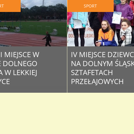
RT
SPORT
VII MIEJSCE W
IV MIEJSCE DZIEW
E DOLNEGO
NA DOLNYM ŚLĄS
 W LEKKIEJ
SZTAFETACH
YCE
PRZEŁAJOWYCH
tygodniu we Wrocławiu odbyły
Zakończyła się rywalizacja Szkó
stwa Dolengo Śląska Szkół
Ponadgimnazjalnych w Sztafet
zjlanych w Lekkiej Atletyce.
Biegach Przełajowych. Na pozi
o licznej grupy startujących
powiatu bolesławieckiego dzie
o się nam wywalczyć VIII miejsce
Naszej szkoły odniosły zwycięst
 dziewcząt i VII miejsce w
natomiast chłopcy zajęli przedo
chłopców. Dziewczęta wystąpiły
szóste miejsce. Najlepsze ekipy
: – Pachulska Martyna (200 m) –
damskie wystartowały 8 paździ