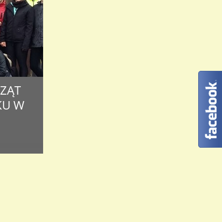
CZĄT
KU W
ł
owych
omie
wczęta
wo,
statnie,
 męskie i
ernika 2015