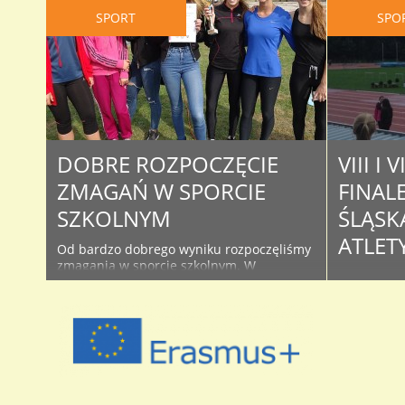
SPORT
SPO
DOBRE ROZPOCZĘCIE
VIII I 
ZMAGAŃ W SPORCIE
FINAL
SZKOLNYM
ŚLĄSKA
ATLET
Od bardzo dobrego wyniku rozpoczęliśmy
zmagania w sporcie szkolnym. W
W zeszłym 
zawodach rozegranych na obiektach
sięMistrzo
Ośrodka Wodno-Sportowego w
Ponadgimna
Sztafetowych Biegach Przełajowych
Pomimo mał
dziewczęta zwyciężyły, a chłopcy zdobyli 2
osób, udał
miejsce. Reprezentacja dziewcząt
w kategorii
wystąpiła w skłądzie: Maria Górska,
kategorii 
Kaludia Petters, Julia Grzelak, Małgorzata
w składzie
Narecka, Oliwia Popowicz, Anna Gniado,