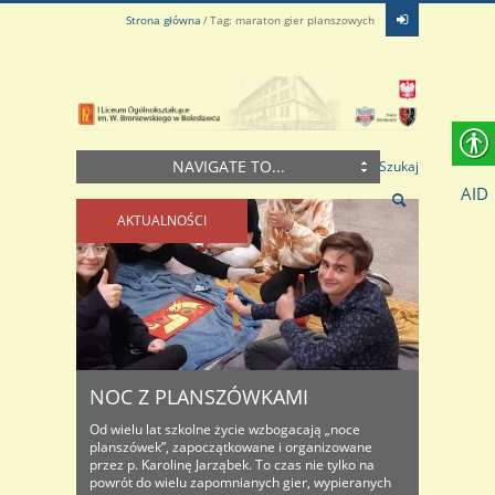
Strona główna
Tag: maraton gier planszowych
NAVIGATE TO...
Szukaj
AID
AKTUALNOŚCI
NOC Z PLANSZÓWKAMI
Od wielu lat szkolne życie wzbogacają „noce
planszówek”, zapoczątkowane i organizowane
przez p. Karolinę Jarząbek. To czas nie tylko na
powrót do wielu zapomnianych gier, wypieranych