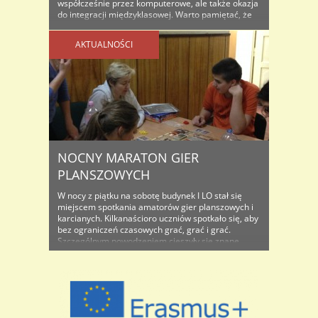
współcześnie przez komputerowe, ale także okazja
do integracji międzyklasowej. Warto pamiętać, że
historia gier sięga czasów starożytnych. Już
Sumerowie i Egipcjanie cenili ten rodzaj rozrywki,
AKTUALNOŚCI
choć należy wspomnieć, że ..
NOCNY MARATON GIER
PLANSZOWYCH
W nocy z piątku na sobotę budynek I LO stał się
miejscem spotkania amatorów gier planszowych i
karcianych. Kilkanaścioro uczniów spotkało się, aby
bez ograniczeń czasowych grać, grać i grać.
Szczególnym powodzeniem cieszyły się znane
powszechnie gry „Magia i Miecz” oraz ” Monopol”,
ale zainteresowanie wielu graczy wzbudziły gry
DIXIT, KENT czy NEUROSHIMA. Najbardziej
wytrwali ..