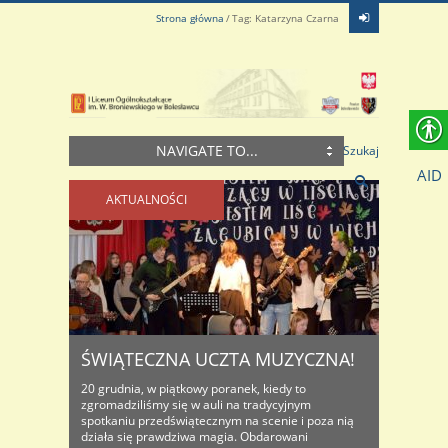
Strona główna
Tag: Katarzyna Czarna
NAVIGATE TO...
Szukaj
AID
AKTUALNOŚCI
ŚWIĄTECZNA UCZTA MUZYCZNA!
20 grudnia, w piątkowy poranek, kiedy to
zgromadziliśmy się w auli na tradycyjnym
spotkaniu przedświątecznym na scenie i poza nią
działa się prawdziwa magia. Obdarowani