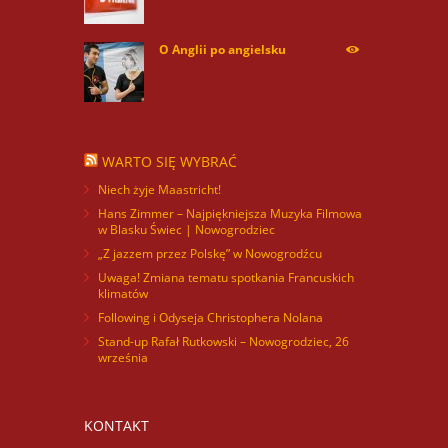
O Anglii po angielsku
59966
WARTO SIĘ WYBRAĆ
Niech żyje Maastricht!
Hans Zimmer – Najpiękniejsza Muzyka Filmowa
w Blasku Świec | Nowogrodziec
„Z jazzem przez Polskę” w Nowogrodźcu
Uwaga! Zmiana tematu spotkania Francuskich
klimatów
Following i Odyseja Christophera Nolana
Stand-up Rafał Rutkowski – Nowogrodziec, 26
września
KONTAKT