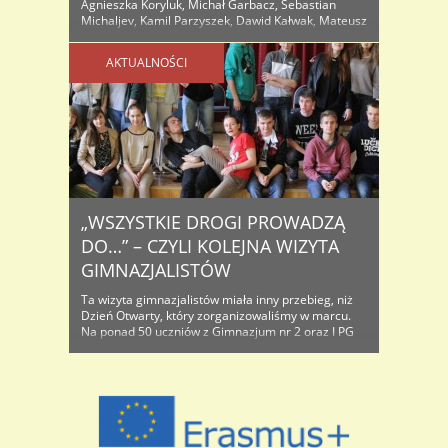
Agnieszka Koryluk, Michał Garbacz, Sebastian
Michaljev, Kamil Parzyszek, Dawid Kałwak, Mateusz
Rycerz i Karol Lisiecki razem z opiekunami panem
Szymonem Głogowskim z TREK-a i panią Karoliną
AKTUALNOŚCI
Jarząbek odwiedzili jedynych mieszkańców wsi
Luboszów – państwa Jerzego ..
„WSZYSTKIE DROGI PROWADZĄ
DO…” – CZYLI KOLEJNA WIZYTA
GIMNAZJALISTÓW
Ta wizyta gimnazjalistów miała inny przebieg, niż
Dzień Otwarty, który zorganizowaliśmy w marcu.
Na ponad 50 uczniów z Gimnazjum nr 2 oraz I PG
czekały zajęcia interdyscyplinarne, podczas których
mogli sprawdzić swoje umiejętności z zakresie:
technologii komputerowej, wyszukiwania informacji
o bolesławieckich pomnikach przyrody, poszukiwań
teatralnych oraz tanecznych. W międzyczasie mieli
szansę integracji w trakcie ćwiczeń ..