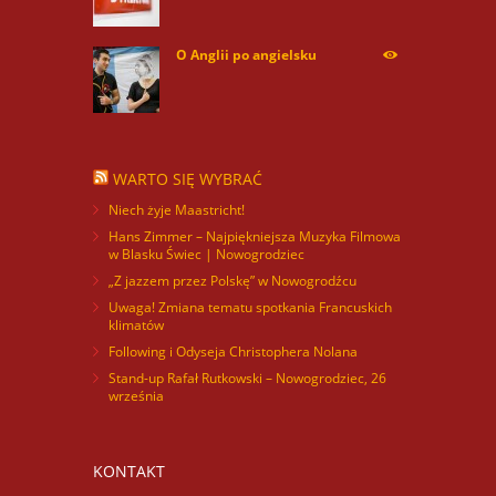
O Anglii po angielsku
59939
WARTO SIĘ WYBRAĆ
Niech żyje Maastricht!
Hans Zimmer – Najpiękniejsza Muzyka Filmowa
w Blasku Świec | Nowogrodziec
„Z jazzem przez Polskę” w Nowogrodźcu
Uwaga! Zmiana tematu spotkania Francuskich
klimatów
Following i Odyseja Christophera Nolana
Stand-up Rafał Rutkowski – Nowogrodziec, 26
września
KONTAKT