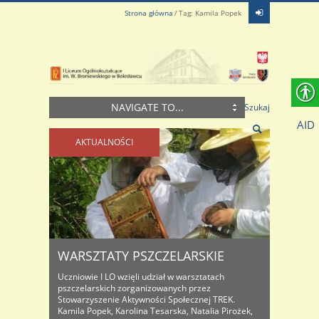
Strona główna
Tag: Kamila Popek
NAVIGATE TO...
Szukaj
AID
AKTUALNOŚCI
WARSZTATY PSZCZELARSKIE
Uczniowie I LO wzięli udział w warsztatach
pszczelarskich zorganizowanych przez
Stowarzyszenie Aktywności Społecznej TREK.
Kamila Popek, Karolina Tesarska, Natalia Pirożek,