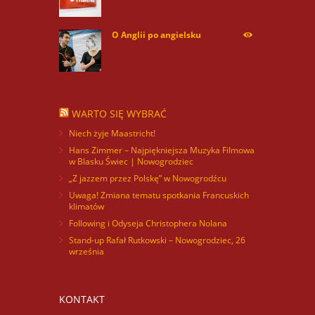
O Anglii po angielsku
59886
WARTO SIĘ WYBRAĆ
Niech żyje Maastricht!
Hans Zimmer – Najpiękniejsza Muzyka Filmowa
w Blasku Świec | Nowogrodziec
„Z jazzem przez Polskę” w Nowogrodźcu
Uwaga! Zmiana tematu spotkania Francuskich
klimatów
Following i Odyseja Christophera Nolana
Stand-up Rafał Rutkowski – Nowogrodziec, 26
września
KONTAKT