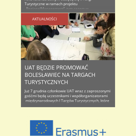
Turystyczne w ramach projektu
„RegionalManagement”, tym razem w
Hoyerswerdzie (Niemcy). Wspólnie z partnerami
projektu, 3 liceami ze Zgorzelca, Lubania i Żar oraz
AKTUALNOŚCI
3 szkołami niemieckimi (Goerlitz, Hoyerswerda i
Bischofswerda) prezentować będziemy
najciekawsze atuty każdego regionu, ..
UAT BĘDZIE PROMOWAĆ
BOLESŁAWIEC NA TARGACH
TURYSTYCZNYCH
Już 7 grudnia członkowie UAT wraz z zaproszonymi
gośćmi będą uczestnikami i współorganizatorami
międzynarodowych I Targów Turystycznych, które
odbędą się w Goerlitz, w pięknej kaplicy
(Annenkapelle) w Augustum-Annen-Gymnasium w
Görlitz. Podczas Targów przedstawiciele
Uczniowskich Agencji Turystycznych z Polski i
Saksonii zaprezentują opracowaną przez siebie
regionalną ofertę kulturalno-turystyczną. Całość
organizowana jest w ramach projektu