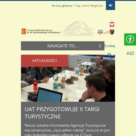
Strona główna
Tag: Julita Węglicka
NAVIGATE TO...
Szukaj
AID
AKTUALNOŚCI
UAT PRZYGOTOWUJE II TARGI
TURYSTYCZNE
Nasza szkolna Uczniowska Agencja Turystyczna
ma od września „ręce pełne roboty”. Jeszcze w tym
roku kalendarzowym odbędą się II Targi