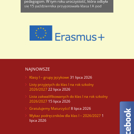
pedagogom. W tym roku uroczystość, która odbyła
się 15 października przygotowała klasa I A pod
opieką pana Tomasza
Hoszowskiego.Tradycyjnie dyrektor Cezary
Czernatowicz dziękował wszystkim nauczycielom,
szczególną uwagę poświęcając tym pedagogom,
którzy swoją ..
NAJNOWSZE
Klasy I – grupy językowe
31 lipca 2026
Listy przyjętych do klas I na rok szkolny
2026/2027
22 lipca 2026
Lista zakwalifikowanych do klas I na rok szkolny
2026/2027
15 lipca 2026
Gratulujemy Maturzyści!
8 lipca 2026
Wykaz podręczników dla klas I – 2026/2027
1
lipca 2026