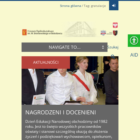
Strona główna
Tag: gratulacje
NAVIGATE TO...
Szukaj
AID
AKTUALNOŚCI
NAGRODZENI I DOCENIENI
Dzień Edukacji Narodowej obchodzimy od 1982
roku. Jest to święto wszystkich pracowników
oświaty i stanowi szczególną okazją do złożenia
życzeń i podziękowań wychowawcom, opiekunom,