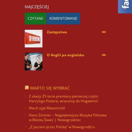
NAJCZĘŚCIEJ
CZYTANE
KOMENTOWANE
Zastępstwa
254179
O Anglii po angielsku
60074
WARTO SIĘ WYBRAĆ
Z okazji 25-lecia premiery pierwszej części
Harry’ego Pottera, wracamy do Hogwartu!
Niech żyje Maastricht!
Hans Zimmer – Najpiękniejsza Muzyka Filmowa
w Blasku Świec | Nowogrodziec
„Z jazzem przez Polskę” w Nowogrodźcu