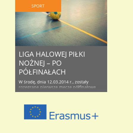
SPORT
LIGA HALOWEJ PIŁKI
NOŻNEJ – PO
PÓŁFINAŁACH
W środę, dnia 12.03.2014 r., zostały
rozegrane pierwsze mecze półfinałowe
halowej piłki nożnej. I tym razem nie obyło
się bez niespodzianek. Klasa 2d wygrała
2:0 z klasą 3ef (strzelcy bramek: Kraus
Piotr 2), natomiast klasa 2ce
niespodziewanie uległa klasie 3ab 1:4
(strzelcy bramek: Bartek Kula 1 – Kamil
Serafin 2, Michał Olejniczak 1, Paweł
Wójtowicz ..