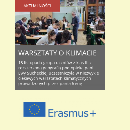
AKTUALNOŚCI
WARSZTATY O KLIMACIE
15 listopada grupa uczniów z klas III z
rozszerzoną geografią pod opieką pani
Ewy Sucheckiej uczestniczyła w niezwykle
ciekawych warsztatach klimatycznych
prowadzonych przez panią Irenę
Krukowską-Szopę i pana Stanisława
Kondratiuka z Instytutu Meteorologii i
Gospodarki Wodnej w ramach polsko-
niemieckiego projektu WIKT (Wsparcie
działań na rzecz ochrony klimatu w
regionie transgranicznym). W trakcie
dwugodzinnych warsztatów zajmowano ..