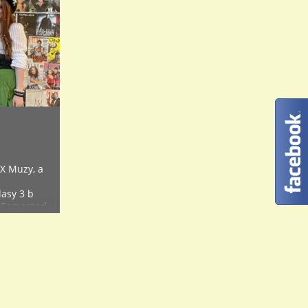
 X Muzy, a
asy 3 b
, Samorząd
.
ył BOK-
iało
hosami,
rodziły się
 „standy” z