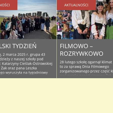
NOŚCI
AKTUALNOŚCI
LSKI TYDZIEŃ
FILMOWO –
ROZRYWKOWO
ę, 2 marca 2025 r. grupa 43
dzieży z naszej szkoły pod
28 lutego szkołę ogarnął klimat
: Katarzyny Cieślak-Ostrowskiej
to za sprawą Dnia Filmowego
y Żak oraz pana Leszka
zorganizowanego przez część kl
ego wyruszyła na tygodniowy
pod opieką pani Katarzyny Żak
ajęciach językowych w szkole
Uczniowski oraz Chór Synkopa2
teczku Barnstaple w
Współorganizatorem imprezy b
Devonie w Anglii. Był to już
MCC. Atmosferę kinową zapewn
m roku szkolnym wyjazd na tego
stanowisko z pop-cornem i nac
tematyczne wystawy, które prze
w „ścianki” do zdjęć, atrakcyjne
filmów i ..