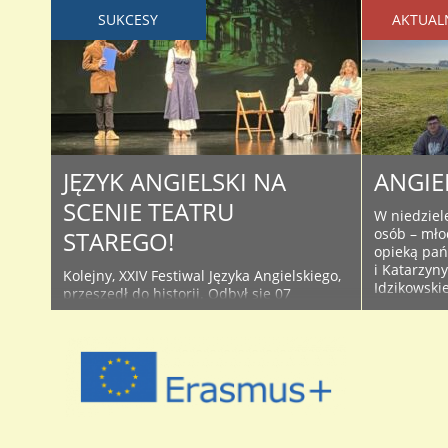
SUKCESY
AKTUAL
JĘZYK ANGIELSKI NA
ANGIE
SCENIE TEATRU
W niedziel
osób – mło
STAREGO!
opieką pań
i Katarzyn
Kolejny, XXIV Festiwal Języka Angielskiego,
Idzikowski
przeszedł do historii. Odbył się 07
pobyt na z
kwietnia 2025 r. w samo południe na
SOL w mias
gościnnych deskach Teatru Starego. W tej
północnym 
edycji grupa teatralno-muzyczna
drugi w ty
prowadzona przez Leszka Idzikowskiego
..
postanowiła zagrać monodram „My
Guardian Angel” i sztukę kryminalną
„Uncle William’s House” i wyśpiewać
piosenki „Hope”, „Crime, Little Crime” i