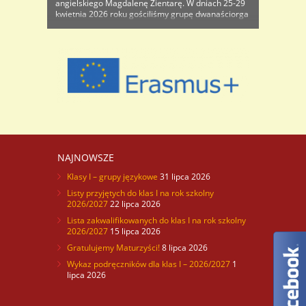
angielskiego Magdalenę Zientarę. W dniach 25-29
kwietnia 2026 roku gościliśmy grupę dwanaściorga
uczniów i dwóch nauczycieli ze szkoły IES Gaviota w
Adra w Hiszpanii. Uczniowie hiszpańscy
zamieszkali u swoich koleżanek i kolegów ..
NAJNOWSZE
Klasy I – grupy językowe
31 lipca 2026
Listy przyjętych do klas I na rok szkolny
2026/2027
22 lipca 2026
Lista zakwalifikowanych do klas I na rok szkolny
2026/2027
15 lipca 2026
Gratulujemy Maturzyści!
8 lipca 2026
Wykaz podręczników dla klas I – 2026/2027
1
lipca 2026