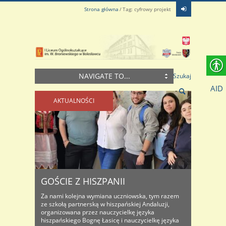
Strona główna
Tag: cyfrowy projekt
NAVIGATE TO...
Szukaj
AID
AKTUALNOŚCI
GOŚCIE Z HISZPANII
Za nami kolejna wymiana uczniowska, tym razem
ze szkołą partnerską w hiszpańskiej Andaluzji,
organizowana przez nauczycielkę języka
hiszpańskiego Bognę Łasicę i nauczycielkę języka