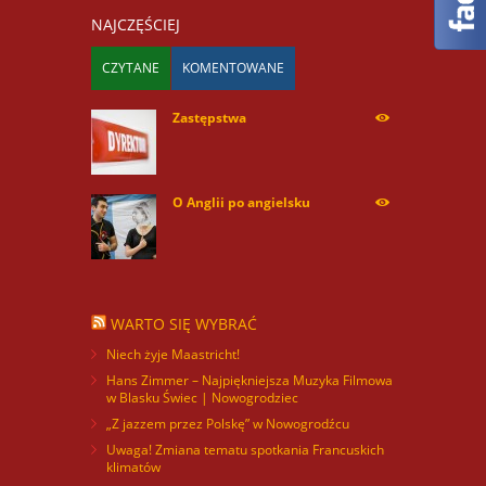
NAJCZĘŚCIEJ
CZYTANE
KOMENTOWANE
Zastępstwa
254164
O Anglii po angielsku
59844
WARTO SIĘ WYBRAĆ
Niech żyje Maastricht!
Hans Zimmer – Najpiękniejsza Muzyka Filmowa
w Blasku Świec | Nowogrodziec
„Z jazzem przez Polskę” w Nowogrodźcu
Uwaga! Zmiana tematu spotkania Francuskich
klimatów