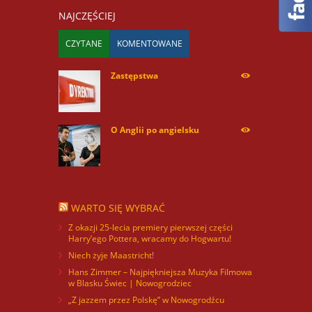
NAJCZĘŚCIEJ
CZYTANE
KOMENTOWANE
Zastępstwa
254179
O Anglii po angielsku
60072
WARTO SIĘ WYBRAĆ
Z okazji 25-lecia premiery pierwszej części
Harry’ego Pottera, wracamy do Hogwartu!
Niech żyje Maastricht!
Hans Zimmer – Najpiękniejsza Muzyka Filmowa
w Blasku Świec | Nowogrodziec
„Z jazzem przez Polskę” w Nowogrodźcu