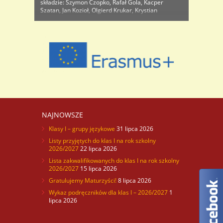
składzie: Szymon Czopko, Rafał Gola, Kacper
Szatan, Jan Kozioł, Olgierd Krukar, Krystian
Szczepaniak, Dominik Robak, Patryk Pawlicki,
Bartosz Listwan, Borys Cimoszyński, Jakub
Grzechnik i Franciszek Czajka wygrała ze
wszystkimi zgłoszonymi do ..
NAJNOWSZE
Klasy I – grupy językowe
31 lipca 2026
Listy przyjętych do klas I na rok szkolny
2026/2027
22 lipca 2026
Lista zakwalifikowanych do klas I na rok szkolny
2026/2027
15 lipca 2026
Gratulujemy Maturzyści!
8 lipca 2026
Wykaz podręczników dla klas I – 2026/2027
1
lipca 2026