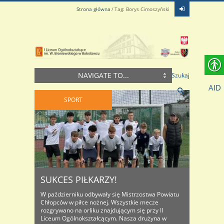
Strona główna
Tag: Borys Cimoszyński
NAVIGATE TO...
Szukaj
AID
SPORT
SUKCES PIŁKARZY!
W październiku odbywały się Mistrzostwa Powiatu
Chłopców w piłce nożnej. Wszystkie mecze
rozgrywano na orliku znajdującym się przy II
Liceum Ogólnokształcącym. Nasza drużyna w