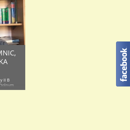
MNIC,
KA
 II B
 Dolnym
ji
we
ytutu
e Turnieju,
ł się w
powiadali na
 takich ..