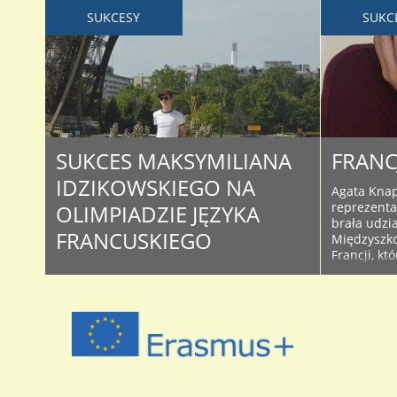
SUKCESY
SUKC
SUKCES MAKSYMILIANA
FRANC
IDZIKOWSKIEGO NA
Agata Knapi
reprezenta
OLIMPIADZIE JĘZYKA
brała udzia
FRANCUSKIEGO
Międzyszko
Francji, kt
Uczeń klasy III e – Maksymilian Idzikowski
LO we Wroc
już teraz może mówić o wielkim sukcesie.
dwóch częś
Zakwalifikował się do etapu centralnego
prezentacj
Olimpiady Języka Francuskiego, zajmując
odpowiadal
na eliminacjach okręgowych we Wrocławiu
kategorii do
1 miejsce. Będziemy mocno trzymać kciuki
w kwietniu, podczas zmagań
ogólnopolskich. Maksymilian ma