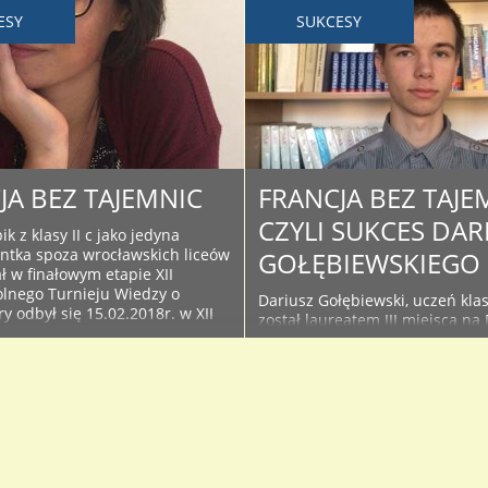
ESY
SUKCESY
JA BEZ TAJEMNIC
FRANCJA BEZ TAJE
CZYLI SUKCES DAR
k z klasy II c jako jedyna
ntka spoza wrocławskich liceów
GOŁĘBIEWSKIEGO
ł w finałowym etapie XII
lnego Turnieju Wiedzy o
Dariusz Gołębiewski, uczeń klasy
óry odbył się 15.02.2018r. w XII
został laureatem III miejsca na
ławiu. Konkurs składał się z
Śląsku w finale tegorocznej edyc
ci – quizu oraz 4 minutowych
TURNIEJU WIEDZY O FRANCJI,
i multimedialnych. Uczestnicy
organizowanym przez XII LO 
i na dwa pytania z każdej
Wrocławiu pod patronatem Inst
tyczącej : ..
Francuskiego. W ostatnim etapi
który odbył się 12 lutego, znalaz
gronie 10 finalistów, którzy od
osiem pytań z czterech kategorii,