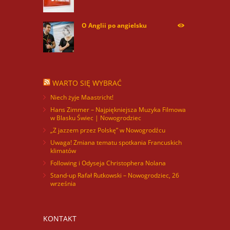
O Anglii po angielsku
59945
WARTO SIĘ WYBRAĆ
Niech żyje Maastricht!
Hans Zimmer – Najpiękniejsza Muzyka Filmowa
w Blasku Świec | Nowogrodziec
„Z jazzem przez Polskę” w Nowogrodźcu
Uwaga! Zmiana tematu spotkania Francuskich
klimatów
Following i Odyseja Christophera Nolana
Stand-up Rafał Rutkowski – Nowogrodziec, 26
września
KONTAKT