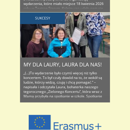
wydarzenia, które miało miejsce 18 kwietnia 2026
roku w Teatrze Starym. Kolejny raz udało nam się
wspólnymi siłami społeczności szkolnej, przyjaciół i
darczyńców – przygotować koncert, który jest
SUKCESY
artystycznym wydarzeniem, ale przede wszystkim
przyświeca mu idea pomagania innym. ..
MY DLA LAURY, LAURA DLA NAS!
„(…)To wydarzenie było czymś więcej niż tylko
koncertem. To był czuły dowód na to, że wokół są
ludzie, którzy widzą, czują i chcą pomagać.” –
napisała i odczytała Laura, bohaterka naszego
tegorocznego „Zielonego Koncertu”, która wraz z
Mamą przybyła na spotkanie w szkole. Spotkanie
szczególne, bo związane z podsumowaniem
charytatywnych działań właśnie skierowanych do
naszej ..