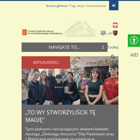
Strona główna
Tag: akcje charytatywne
NAVIGATE TO...
Szukaj
AID
AKTUALNOŚCI
„TO WY STWORZYLIŚCIE TĘ
MAGIĘ”
Tymi pięknymi i wzruszającymi słowami bohater
naszego „Zielonego Koncertu” Filip Piaskowski wraz
z Rodzicami podziękował za organizację