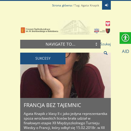
Strona główna
Tag: Agata Knapik
NAVIGATE TO...
Szukaj
AID
SUKCESY
FRANCJA BEZ TAJEMNIC
Agata Knapik z klasy II c jako jedyna reprezentantka
spoza wrocławskich liceów brała udział w
finałowym etapie XII Międzyszkolnego Turnieju
Wiedzy o Francji, który odbył się 15.02.2018r. w XII