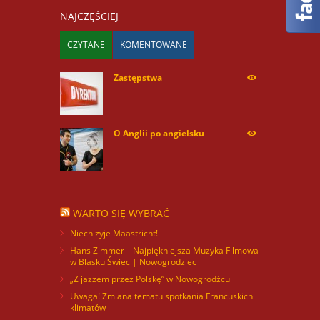
NAJCZĘŚCIEJ
CZYTANE
KOMENTOWANE
Zastępstwa
254165
O Anglii po angielsku
59855
WARTO SIĘ WYBRAĆ
Niech żyje Maastricht!
Hans Zimmer – Najpiękniejsza Muzyka Filmowa
w Blasku Świec | Nowogrodziec
„Z jazzem przez Polskę” w Nowogrodźcu
Uwaga! Zmiana tematu spotkania Francuskich
klimatów