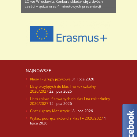
LO we Wrocławiu. Konkurs składał się z dwóch
części – quizu oraz 4 minutowych prezentacji
multimedialnych. Uczestnicy odpowiadali na dwa
pytania z każdej kategorii dotyczącej : ..
NAJNOWSZE
Klasy I – grupy językowe
31 lipca 2026
Listy przyjętych do klas I na rok szkolny
2026/2027
22 lipca 2026
Lista zakwalifikowanych do klas I na rok szkolny
2026/2027
15 lipca 2026
Gratulujemy Maturzyści!
8 lipca 2026
Wykaz podręczników dla klas I – 2026/2027
1
lipca 2026